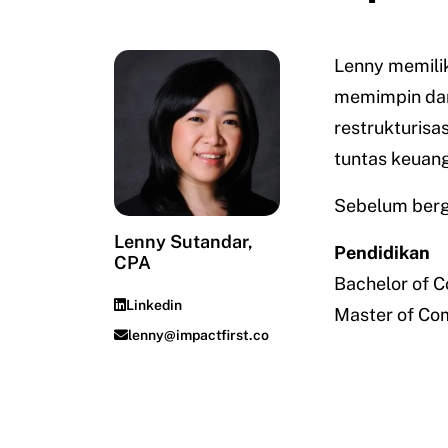
Lenny memilik
memimpin dan 
restrukturisas
tuntas keuan
Sebelum berg
Lenny Sutandar,
Pendidikan
CPA
Bachelor of 
Linkedin
Master of Co
lenny@impactfirst.co