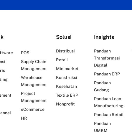
uk
Solusi
Insights
Distribusi
Panduan
ftware
POS
Transformasi
Retail
nsi
Supply Chain
Digital
Management
Minimarket
ris
Panduan ERP
Warehouse
Konstruksi
sing
Panduan
Management
Kesehatan
Gudang
Project
ement
Textile ERP
Panduan Lean
Management
Nonprofit
Manufacturing
eCommerce
annel
Panduan Retail
HR
Panduan
UMKM