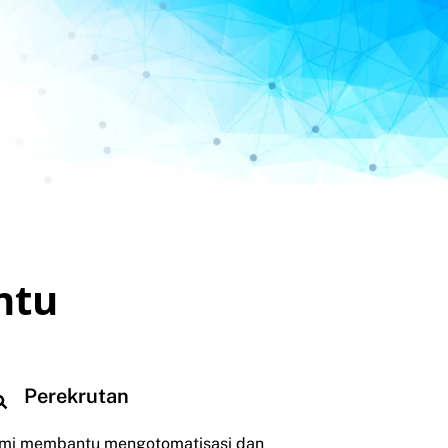
ntu
Perekrutan
mi membantu mengotomatisasi dan