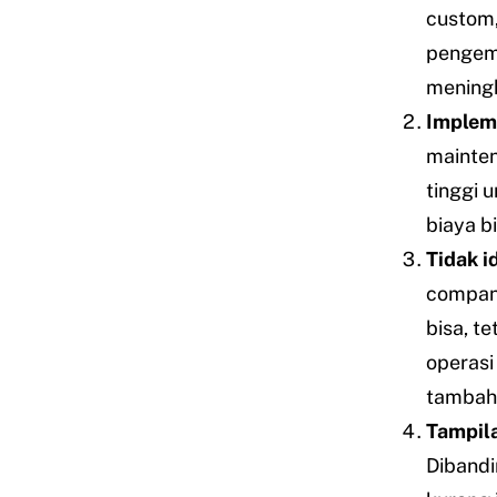
custom,
pengemb
meningk
Impleme
mainten
tinggi 
biaya bi
Tidak i
company
bisa, t
operasi
tambah
Tampila
Dibandi