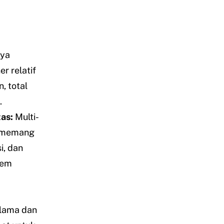
aya
r relatif
, total
.
tas:
Multi-
e memang
i, dan
tem
 lama dan