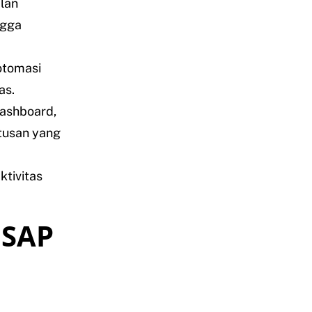
lan
ngga
tomasi
as.
ashboard,
utusan yang
ktivitas
 SAP