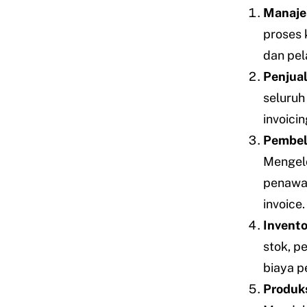
Manaje
proses 
dan pel
Penjua
seluruh
invoici
Pembel
Mengelo
penawar
invoice.
Invent
stok, p
biaya p
Produks