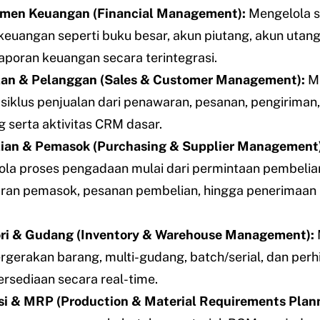
men Keuangan (Financial Management):
Mengelola s
keuangan seperti buku besar, akun piutang, akun utang
aporan keuangan secara terintegrasi.
lan & Pelanggan (Sales & Customer Management):
M
 siklus penjualan dari penawaran, pesanan, pengiriman
ng serta aktivitas CRM dasar.
ian & Pemasok (Purchasing & Supplier Management)
la proses pengadaan mulai dari permintaan pembelia
an pemasok, pesanan pembelian, hingga penerimaan
ori & Gudang (Inventory & Warehouse Management):
ergerakan barang, multi-gudang, batch/serial, dan per
ersediaan secara real-time.
i & MRP (Production & Material Requirements Plann