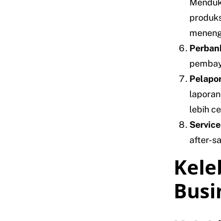
Menduk
produks
meneng
Perbank
pembaya
Pelapor
laporan
lebih ce
Servic
after-s
Kele
Busi