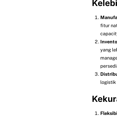
Keleb
Manufa
fitur na
capacity
Invent
yang le
manager
persedi
Distrib
logisti
Kekur
Fleksib