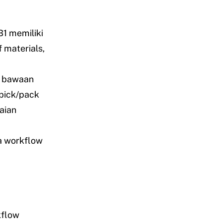
1 memiliki
f materials,
i bawaan
 pick/pack
aian
a workflow
flow