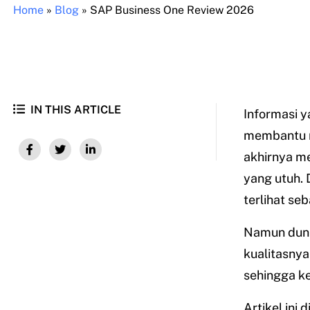
Home
»
Blog
»
SAP Business One Review 2026
IN THIS ARTICLE
Informasi 
membantu m
akhirnya m
yang utuh. 
terlihat se
Namun dunia
kualitasnya
sehingga ke
Artikel ini