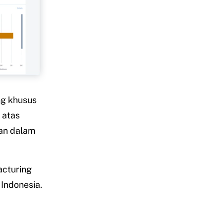
ng khusus
 atas
ran dalam
acturing
Indonesia.