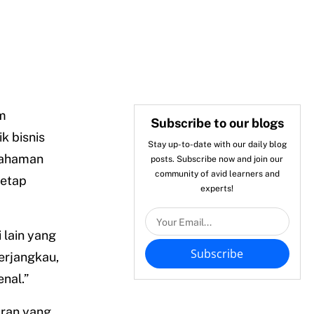
m
Subscribe to our blogs
k bisnis
Stay up-to-date with our daily blog
mahaman
posts. Subscribe now and join our
community of avid learners and
tetap
experts!
 lain yang
Subscribe
erjangkau,
nal.”
aran yang