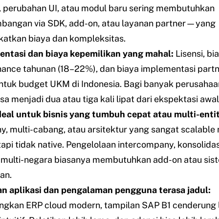
 perubahan UI, atau modul baru sering membutuhkan
angan via SDK, add-on, atau layanan partner—yang
atkan biaya dan kompleksitas.
ntasi dan biaya kepemilikan yang mahal:
Lisensi, bi
ance tahunan (18–22%), dan biaya implementasi partne
untuk budget UKM di Indonesia. Bagi banyak perusahaan
sa menjadi dua atau tiga kali lipat dari ekspektasi awal
deal untuk bisnis yang tumbuh cepat atau multi-enti
, multi-cabang, atau arsitektur yang sangat scalabl
etapi tidak native. Pengelolaan intercompany, konsolidas
 multi-negara biasanya membutuhkan add-on atau sis
an.
n aplikasi dan pengalaman pengguna terasa jadul:
ngkan ERP cloud modern, tampilan SAP B1 cenderung