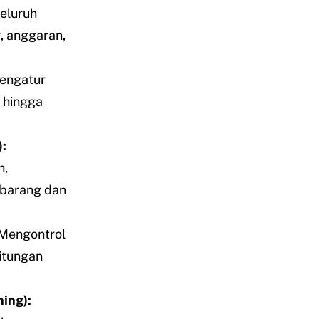
eluruh
, anggaran,
engatur
, hingga
:
n,
 barang dan
Mengontrol
hitungan
ing):