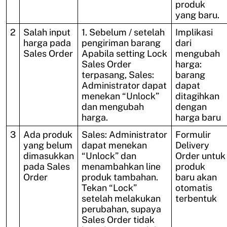
produk
yang baru.
2
Salah input
1. Sebelum / setelah
Implikasi
harga pada
pengiriman barang
dari
Sales Order
Apabila setting Lock
mengubah
Sales Order
harga:
terpasang, Sales:
barang
Administrator dapat
dapat
menekan “Unlock”
ditagihkan
dan mengubah
dengan
harga.
harga baru
3
Ada produk
Sales: Administrator
Formulir
yang belum
dapat menekan
Delivery
dimasukkan
“Unlock” dan
Order untuk
pada Sales
menambahkan line
produk
Order
produk tambahan.
baru akan
Tekan “Lock”
otomatis
setelah melakukan
terbentuk
perubahan, supaya
Sales Order tidak