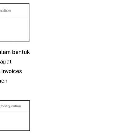
dalam bentuk
dapat
 Invoices
men