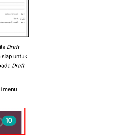
ila
Draft
 siap untuk
 pada
Draft
ui menu