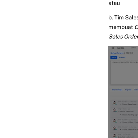
atau
b. Tim Sal
membuat
C
Sales Orde