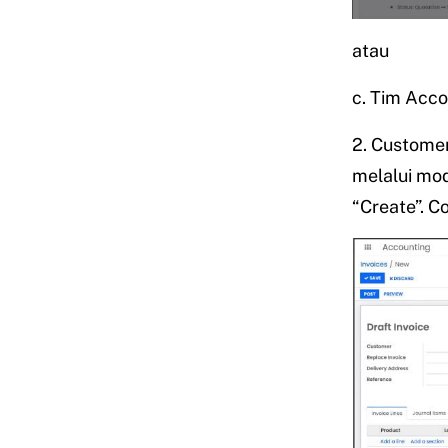
atau
c. Tim Acco
2. Customer
melalui mo
“Create”. C