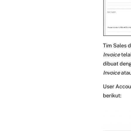
Tim Sales 
Invoice
tela
dibuat deng
Invoice
ata
User Accoun
berikut: