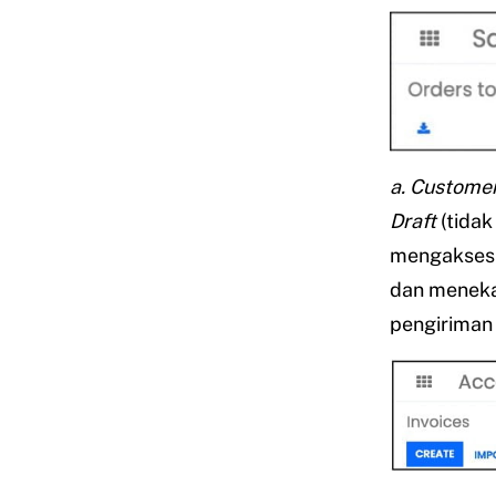
a. Customer
Draft
(tida
mengakse
dan meneka
pengiriman 