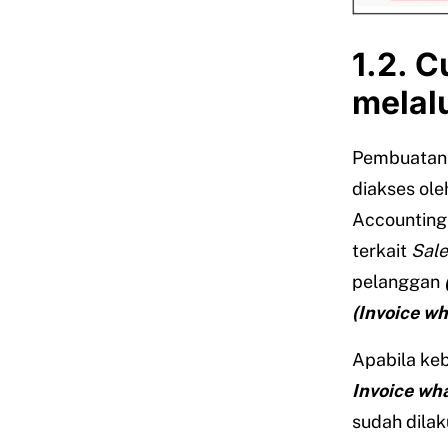
1.2. 
melal
Pembuata
diakses ol
Accounting
terkait
Sale
pelanggan
(Invoice wh
Apabila ke
Invoice wha
sudah dilak