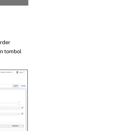
rder
an tombol