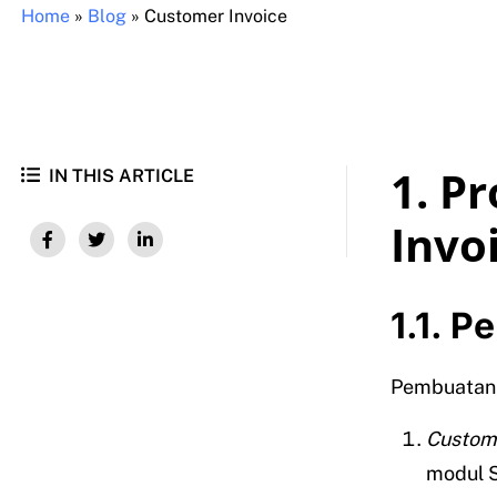
Home
»
Blog
»
Customer Invoice
1. P
IN THIS ARTICLE
Invo
1.1. 
Pembuata
Custome
modul S