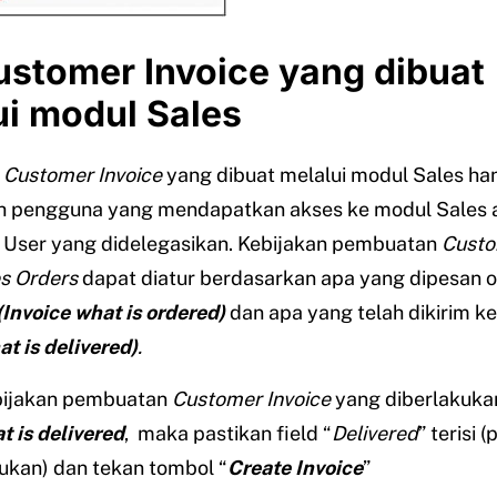
Customer Invoice yang dibuat
ui modul Sales
n
Customer Invoice
yang dibuat melalui modul Sales ha
eh pengguna yang mendapatkan akses ke modul Sales 
 User yang didelegasikan. Kebijakan pembuatan
Custo
s Orders
dapat diatur berdasarkan apa yang dipesan o
(Invoice what is ordered)
dan apa yang telah dikirim k
at is delivered)
.
bijakan pembuatan
Customer Invoice
yang diberlakuka
t is delivered
, maka pastikan field “
Delivered
” terisi 
ukan) dan tekan tombol “
Create Invoice
”