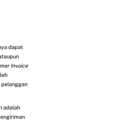
nya dapat
ataupun
mer Invoice
leh
e pelanggan
n adalah
(pengiriman