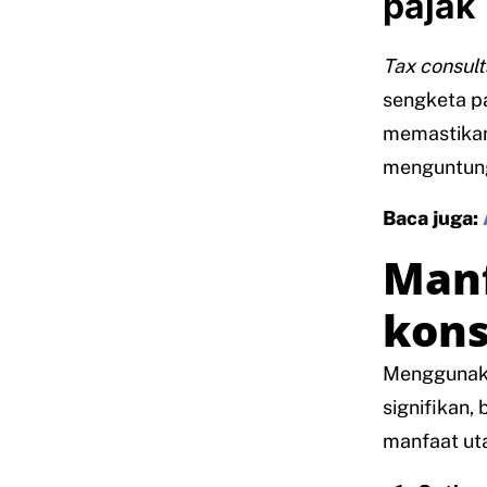
pajak
Tax consult
sengketa pa
memastikan
menguntung
Baca juga:
Man
kons
Mengguna
signifikan,
manfaat ut