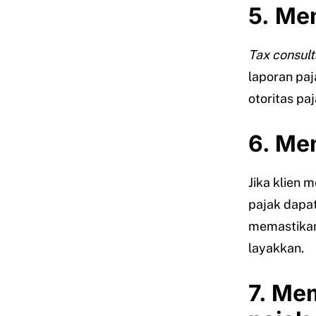
5.
Mem
Tax consult
laporan paj
otoritas paj
6. Men
Jika klien 
pajak dapa
memastikan
layakkan.
7. Me