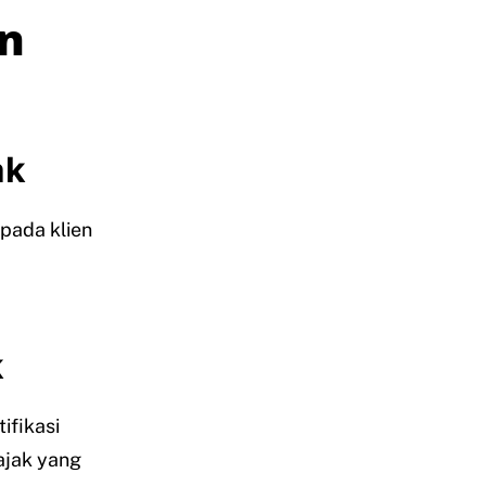
an
ak
pada klien
k
ifikasi
ajak yang