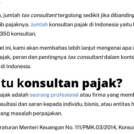
.
a, jumlah
tax consultant
tergolong sedikit jika dibandi
ib pajaknya.
Jumlah
konsultan pajak di Indonesia yaitu
350 konsultan.
el ini, kami akan membahas lebih lanjut mengenai apa i
ajak, peran dan pentingnya
tax consultant
dalam kont
di Indonesia.
itu k
onsultan pajak?
pajak adalah
seorang profesional
atau firma yang mem
sultasi dan saran kepada individu, bisnis, atau entitas
tang masalah perpajakan.
raturan Menteri Keuangan No. 111/PMK.03/2014, Konsul