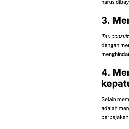
harus dibay
3.
Mem
Tax consult
dengan mem
menghindar
4.
Mem
kepat
Selain memb
adalah mem
perpajakan