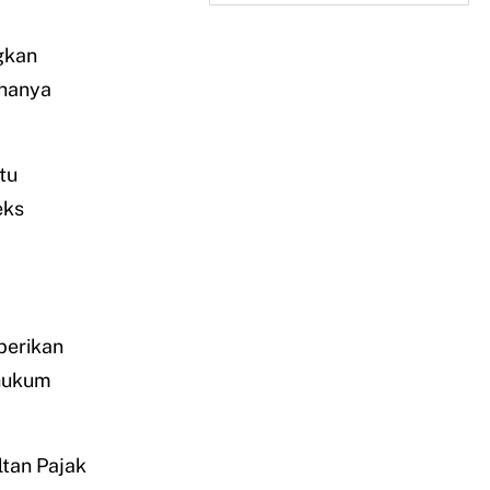
ngkan
 hanya
tu
eks
berikan
 hukum
tan Pajak