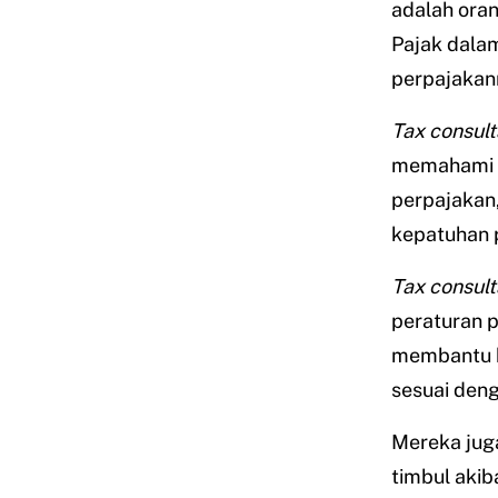
adalah ora
Pajak dala
perpajakan
Tax consult
memahami p
perpajakan
kepatuhan 
Tax consult
peraturan p
membantu k
sesuai den
Mereka jug
timbul akib