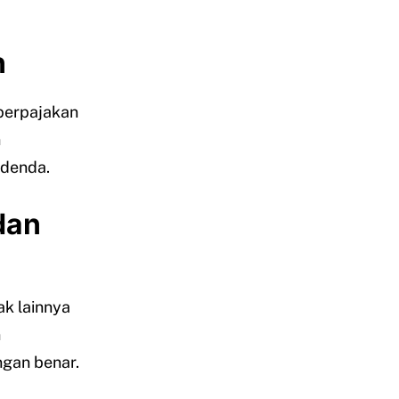
n
perpajakan
n
 denda.
dan
ak lainnya
n
gan benar.