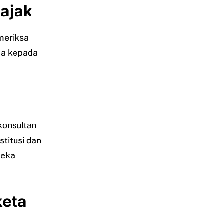
ajak
meriksa
ya kepada
konsultan
titusi dan
reka
keta