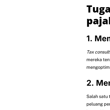
Tuga
paja
1.
Mem
Tax consult
mereka ten
mengoptima
2.
Mem
Salah satu
peluang pe