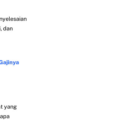
nyelesaian
, dan
Gajinya
t yang
rapa