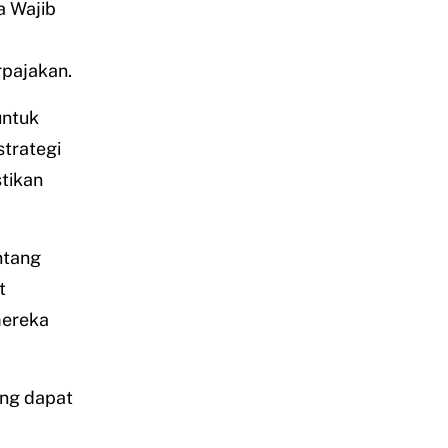
a Wajib
pajakan.
untuk
trategi
tikan
ntang
t
mereka
ng dapat