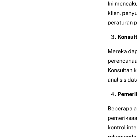
Ini mencak
klien, peny
peraturan p
Konsul
Mereka dap
perencanaan
Konsultan 
analisis da
Pemerik
Beberapa a
pemeriksaan
kontrol int
rekomendas