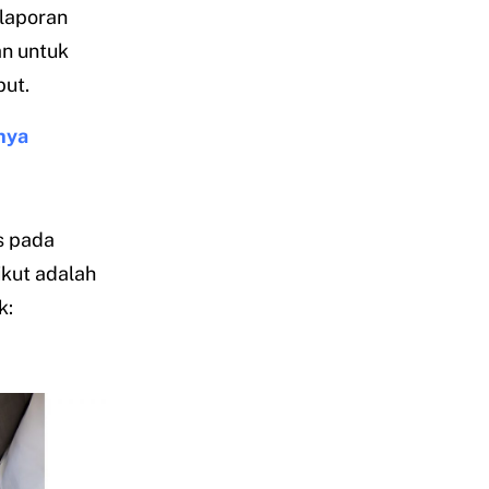
 laporan
an untuk
but.
nya
s pada
ikut adalah
k: