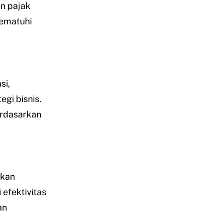
n pajak
mematuhi
si,
gi bisnis.
rdasarkan
ukan
efektivitas
an