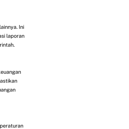
ainnya. Ini
asi laporan
intah.
keuangan
astikan
uangan
peraturan