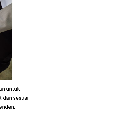
an untuk
 dan sesuai
penden.