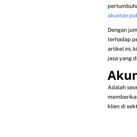
pertumbuhan
akuntan pub
Dengan juml
terhadap p
artikel ini,
jasa yang d
Akun
Adalah seor
memberikan 
klien di sek