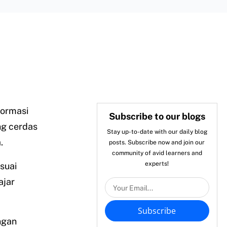
formasi
Subscribe to our blogs
ng cerdas
Stay up-to-date with our daily blog
.
posts. Subscribe now and join our
community of avid learners and
experts!
suai
ajar
Subscribe
ngan