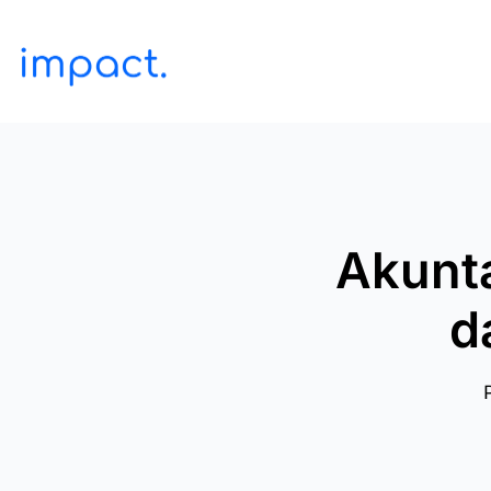
Akunta
d