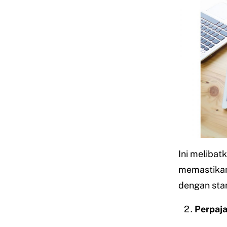
Ini meliba
memastikan
dengan stan
Perpaj