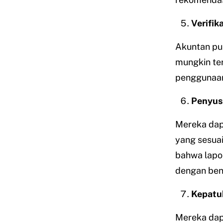
Verifik
Akuntan publ
mungkin ter
penggunaan 
Penyus
Mereka dap
yang sesua
bahwa lapo
dengan ben
Kepatu
Mereka dap