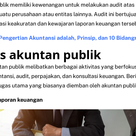
blik memiliki kewenangan untuk melakukan audit atas
atu perusahaan atau entitas lainnya. Audit ini bertuju
asi keakuratan dan kewajaran laporan keuangan terse
Pengertian Akuntansi adalah, Prinsip, dan 10 Bidang
s akuntan publik
an publik melibatkan berbagai aktivitas yang berfoku
tansi, audit, perpajakan, dan konsultasi keuangan. Ber
ugas utama yang biasanya diemban oleh akuntan publi
laporan keuangan