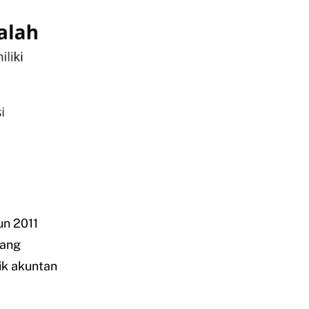
un 2011
tang
ik akuntan