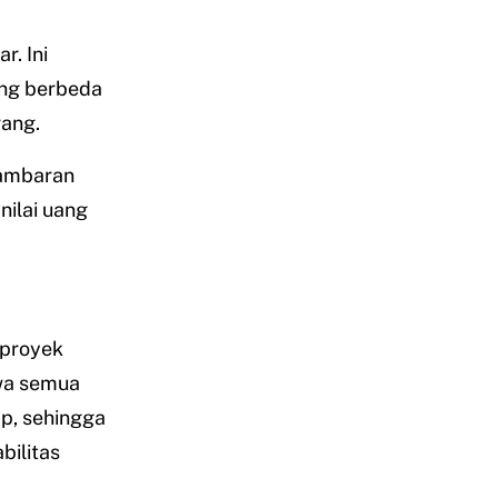
r. Ini
ang berbeda
rang.
ambaran
nilai uang
 proyek
hwa semua
p, sehingga
bilitas