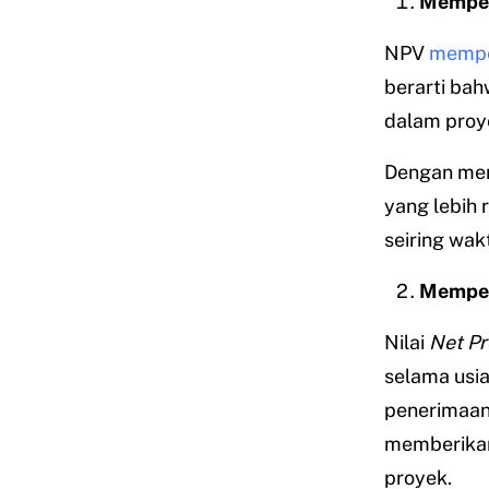
Memperh
NPV
mempe
berarti ba
dalam proy
Dengan memp
yang lebih 
seiring wak
Memper
Nilai
Net
Pr
selama usi
penerimaan
memberikan 
proyek.