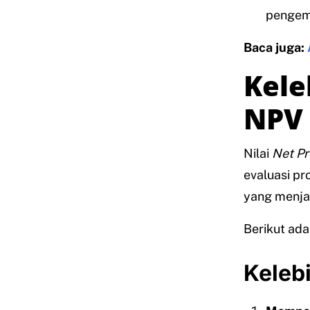
pengemb
Baca juga:
Kele
NPV
Nilai
Net
Pr
evaluasi pr
yang menja
Berikut ad
Keleb