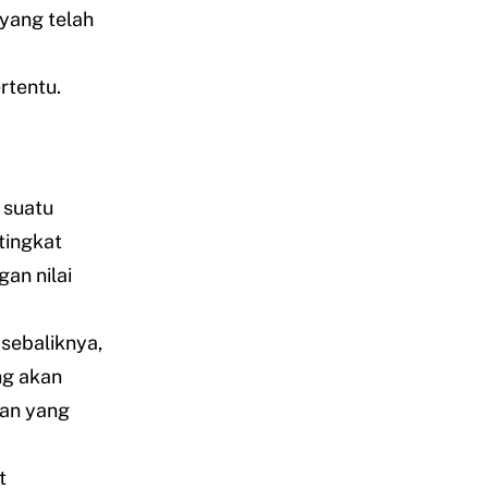
yang telah
rtentu.
 suatu
tingkat
an nilai
 sebaliknya,
ng akan
an yang
t