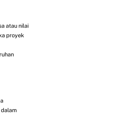
 atau nilai
ika proyek
ruhan
pa
 dalam