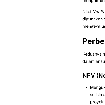
menguntungk
Nilai
Net
Pr
digunakan 
mengevaluas
Perbe
Keduanya m
dalam anali
NPV (Ne
Menguku
selisih 
proyek 