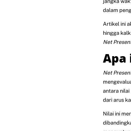
jangka wakt
dalam peng
Artikel ini
hingga kalk
Net
Presen
Apa 
Net Present
mengevaluas
antara nila
dari arus ka
Nilai ini m
dibandingka