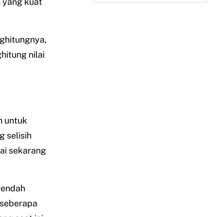
n yang kuat
ghitungnya,
itung nilai
 untuk
 selisih
lai sekarang
rendah
 seberapa