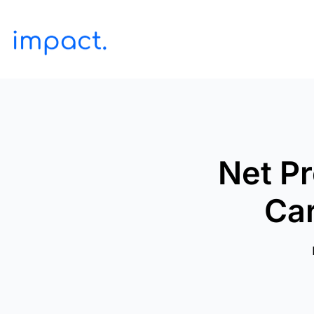
Net P
Ca