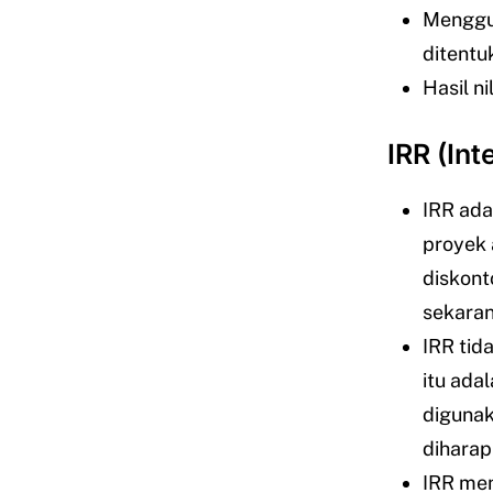
Menggun
ditentuk
Hasil ni
IRR (Int
IRR ada
proyek 
diskont
sekaran
IRR tid
itu ada
diguna
diharap
IRR men