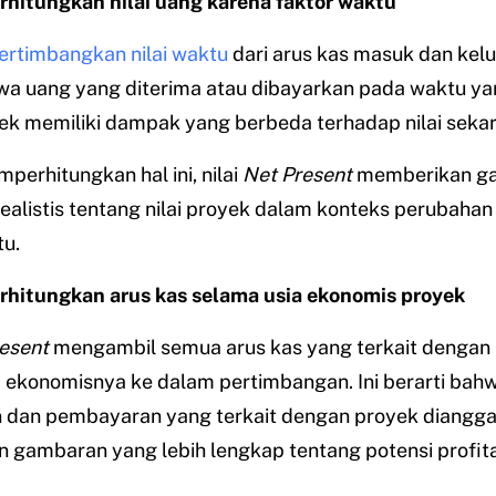
itungkan nilai uang karena faktor waktu
rtimbangkan nilai waktu
dari arus kas masuk dan kelua
hwa uang yang diterima atau dibayarkan pada waktu y
ek memiliki dampak yang berbeda terhadap nilai seka
erhitungkan hal ini, nilai
Net
Present
memberikan g
realistis tentang nilai proyek dalam konteks perubahan 
tu.
hitungkan arus kas selama usia ekonomis proyek
esent
mengambil semua arus kas yang terkait dengan
a ekonomisnya ke dalam pertimbangan. Ini berarti ba
 dan pembayaran yang terkait dengan proyek diangga
gambaran yang lebih lengkap tentang potensi profita