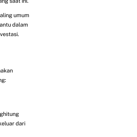
g saat ini.
 paling umum
bantu dalam
vestasi.
nakan
ng:
nghitung
keluar dari