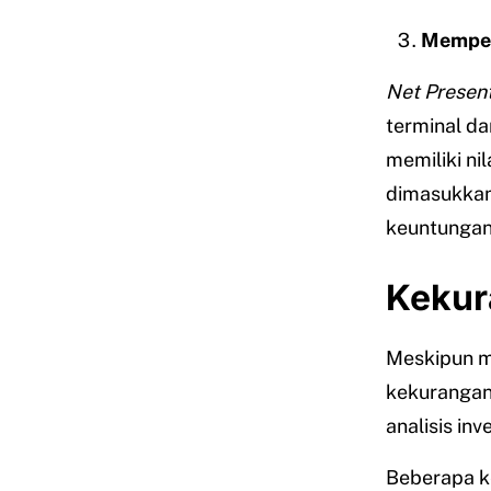
Memperh
Net Present
terminal da
memiliki nil
dimasukkan
keuntungan 
Kekur
Meskipun me
kekurangan
analisis inv
Beberapa k