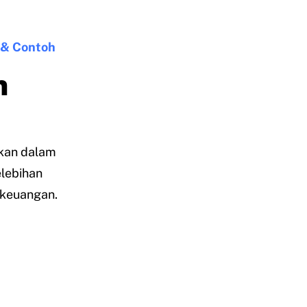
 & Contoh
n
akan dalam
elebihan
 keuangan.