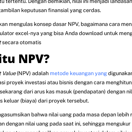
u tertentu. Dengan demikian, nilai ini menjadi landasa
ambilan keputusan finansial yang cerdas.
 akan mengulas konsep dasar NPV, bagaimana cara men
ulator excel-nya yang bisa Anda download untuk mengh
t
secara otomatis
itu NPV?
 Value
(NPV) adalah
metode keuangan yang
digunakan
i proyek investasi atau bisnis dengan cara menghitung
i sekarang dari arus kas masuk (pendapatan) dengan ni
s keluar (biaya) dari proyek tersebut.
engasumsikan bahwa nilai uang pada masa depan lebih 
n dengan nilai uang pada saat ini, sehingga mengukur