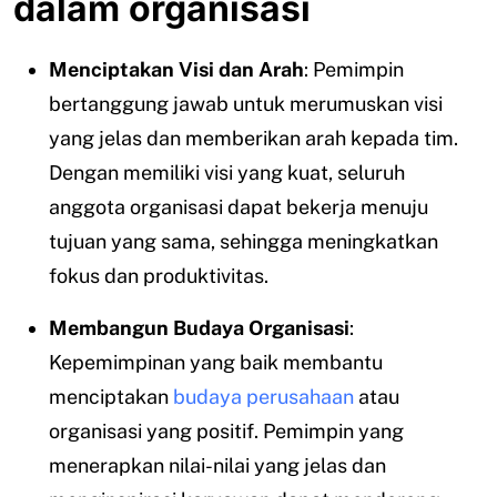
dalam organisasi
Menciptakan Visi dan Arah
: Pemimpin
bertanggung jawab untuk merumuskan visi
yang jelas dan memberikan arah kepada tim.
Dengan memiliki visi yang kuat, seluruh
anggota organisasi dapat bekerja menuju
tujuan yang sama, sehingga meningkatkan
fokus dan produktivitas.
Membangun Budaya Organisasi
:
Kepemimpinan yang baik membantu
menciptakan
budaya perusahaan
atau
organisasi yang positif. Pemimpin yang
menerapkan nilai-nilai yang jelas dan