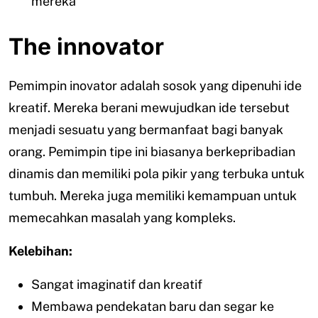
mereka
The innovator
Pemimpin inovator adalah sosok yang dipenuhi ide
kreatif. Mereka berani mewujudkan ide tersebut
menjadi sesuatu yang bermanfaat bagi banyak
orang. Pemimpin tipe ini biasanya berkepribadian
dinamis dan memiliki pola pikir yang terbuka untuk
tumbuh. Mereka juga memiliki kemampuan untuk
memecahkan masalah yang kompleks.
Kelebihan:
Sangat imaginatif dan kreatif
Membawa pendekatan baru dan segar ke