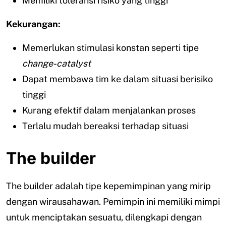
Memiliki toleransi risiko yang tinggi
Kekurangan:
Memerlukan stimulasi konstan seperti tipe
change-catalyst
Dapat membawa tim ke dalam situasi berisiko
tinggi
Kurang efektif dalam menjalankan proses
Terlalu mudah bereaksi terhadap situasi
The builder
The builder adalah tipe kepemimpinan yang mirip
dengan wirausahawan. Pemimpin ini memiliki mimpi
untuk menciptakan sesuatu, dilengkapi dengan