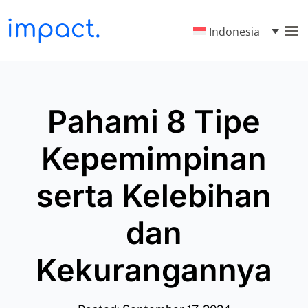
Indonesia
Pahami 8 Tipe
Kepemimpinan
serta Kelebihan
dan
Kekurangannya