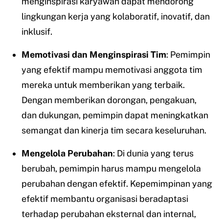
menginspirasi karyawan dapat mendorong
lingkungan kerja yang kolaboratif, inovatif, dan
inklusif.
Memotivasi dan Menginspirasi Tim
: Pemimpin
yang efektif mampu memotivasi anggota tim
mereka untuk memberikan yang terbaik.
Dengan memberikan dorongan, pengakuan,
dan dukungan, pemimpin dapat meningkatkan
semangat dan kinerja tim secara keseluruhan.
Mengelola Perubahan
: Di dunia yang terus
berubah, pemimpin harus mampu mengelola
perubahan dengan efektif. Kepemimpinan yang
efektif membantu organisasi beradaptasi
terhadap perubahan eksternal dan internal,