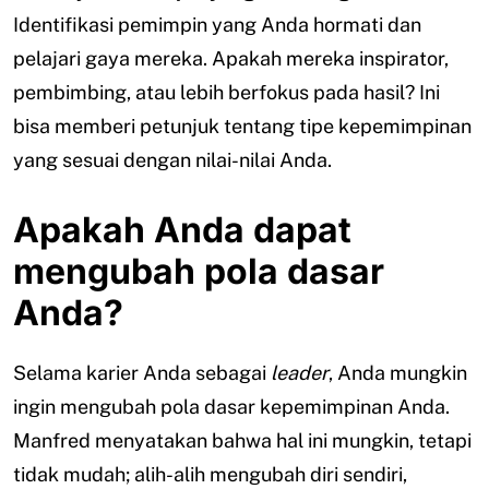
Identifikasi pemimpin yang Anda hormati dan
pelajari gaya mereka. Apakah mereka inspirator,
pembimbing, atau lebih berfokus pada hasil? Ini
bisa memberi petunjuk tentang tipe kepemimpinan
yang sesuai dengan nilai-nilai Anda.
Apakah Anda dapat
mengubah pola dasar
Anda?
Selama karier Anda sebagai
leader
, Anda mungkin
ingin mengubah pola dasar kepemimpinan Anda.
Manfred menyatakan bahwa hal ini mungkin, tetapi
tidak mudah; alih-alih mengubah diri sendiri,