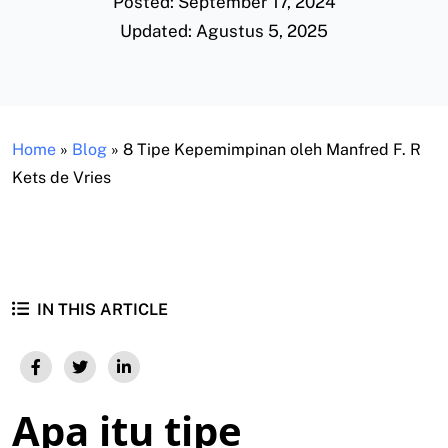
Posted: September 17, 2024
Updated: Agustus 5, 2025
Home
»
Blog
»
8 Tipe Kepemimpinan oleh Manfred F. R
Kets de Vries
IN THIS ARTICLE
Apa itu tipe