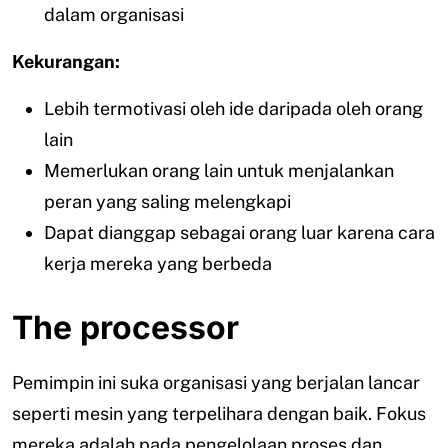
dalam organisasi
Kekurangan:
Lebih termotivasi oleh ide daripada oleh orang
lain
Memerlukan orang lain untuk menjalankan
peran yang saling melengkapi
Dapat dianggap sebagai orang luar karena cara
kerja mereka yang berbeda
The processor
Pemimpin ini suka organisasi yang berjalan lancar
seperti mesin yang terpelihara dengan baik. Fokus
mereka adalah pada pengelolaan proses dan