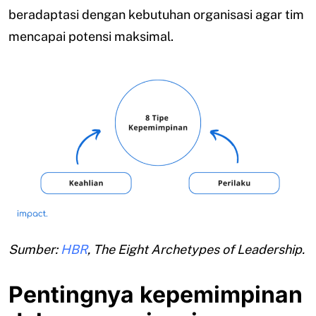
beradaptasi dengan kebutuhan organisasi agar tim
mencapai potensi maksimal.
Sumber:
HBR
, The Eight Archetypes of Leadership.
Pentingnya kepemimpinan