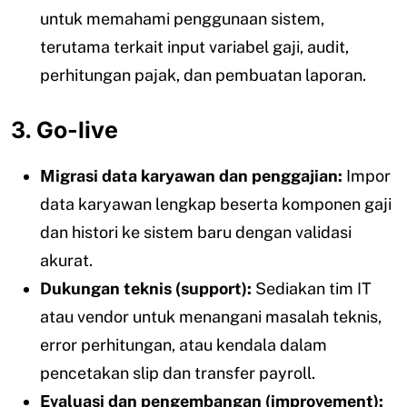
untuk memahami penggunaan sistem,
terutama terkait input variabel gaji, audit,
perhitungan pajak, dan pembuatan laporan.
3. Go-live
Migrasi data karyawan dan penggajian:
Impor
data karyawan lengkap beserta komponen gaji
dan histori ke sistem baru dengan validasi
akurat.
Dukungan teknis (support):
Sediakan tim IT
atau vendor untuk menangani masalah teknis,
error perhitungan, atau kendala dalam
pencetakan slip dan transfer payroll.
Evaluasi dan pengembangan (improvement):