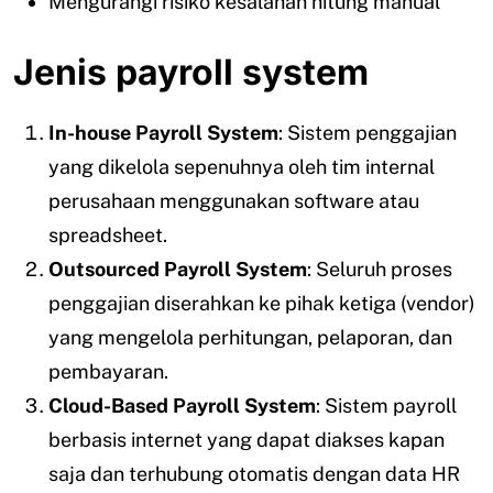
Mengurangi risiko kesalahan hitung manual
Jenis payroll system
In-house Payroll System
: Sistem penggajian
yang dikelola sepenuhnya oleh tim internal
perusahaan menggunakan software atau
spreadsheet.
Outsourced Payroll System
: Seluruh proses
penggajian diserahkan ke pihak ketiga (vendor)
yang mengelola perhitungan, pelaporan, dan
pembayaran.
Cloud-Based Payroll System
: Sistem payroll
berbasis internet yang dapat diakses kapan
saja dan terhubung otomatis dengan data HR