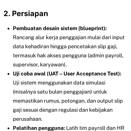
2. Persiapan
Pembuatan desain sistem (blueprint):
Rancang alur kerja penggajian mulai dari input
data kehadiran hingga pencetakan slip gaji,
termasuk hak akses pengguna (admin payroll,
supervisor, karyawan).
Uji coba awal (UAT – User Acceptance Test):
Uji sistem menggunakan data simulasi
(misalnya satu bulan penggajian) untuk
memastikan rumus, potongan, dan output slip
gaji sesuai dengan regulasi dan kebijakan
perusahaan.
Pelatihan pengguna:
Latih tim payroll dan HR