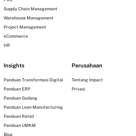
Supply Chain Management
Warehouse Management
Project Management
eCommerce
HR
Insights
Perusahaan
Panduan Transformasi Digital
Tentang Impact
Panduan ERP
Privasi
Panduan Gudang
Panduan Lean Manufacturing
Panduan Retail
Panduan UMKM
Blog