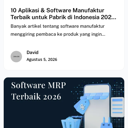
10 Aplikasi & Software Manufaktur
Terbaik untuk Pabrik di Indonesia 2026
| Perbandingan
Banyak artikel tentang software manufaktur
menggiring pembaca ke produk yang ingin
mereka jual; ada yang…
David
Agustus 5, 2026