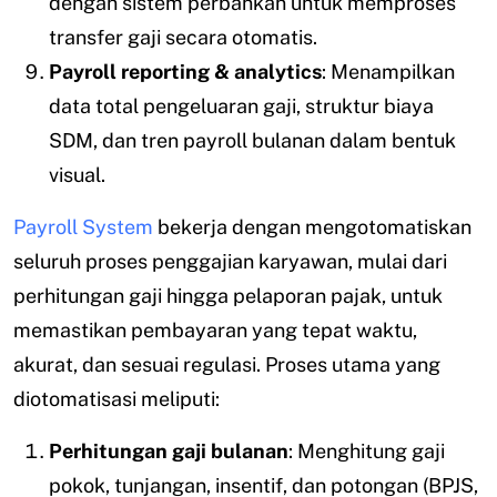
dengan sistem perbankan untuk memproses
transfer gaji secara otomatis.
Payroll reporting & analytics
: Menampilkan
data total pengeluaran gaji, struktur biaya
SDM, dan tren payroll bulanan dalam bentuk
visual.
Payroll System
bekerja dengan mengotomatiskan
seluruh proses penggajian karyawan, mulai dari
perhitungan gaji hingga pelaporan pajak, untuk
memastikan pembayaran yang tepat waktu,
akurat, dan sesuai regulasi. Proses utama yang
diotomatisasi meliputi:
Perhitungan gaji bulanan
: Menghitung gaji
pokok, tunjangan, insentif, dan potongan (BPJS,