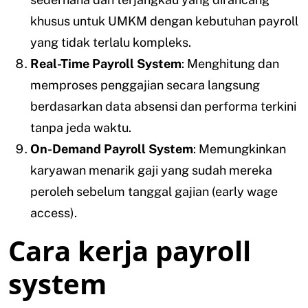
khusus untuk UMKM dengan kebutuhan payroll
yang tidak terlalu kompleks.
Real-Time Payroll System
: Menghitung dan
memproses penggajian secara langsung
berdasarkan data absensi dan performa terkini
tanpa jeda waktu.
On-Demand Payroll System
: Memungkinkan
karyawan menarik gaji yang sudah mereka
peroleh sebelum tanggal gajian (early wage
access).
Cara kerja payroll
system