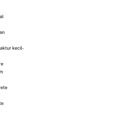
al
aan
aktur kecil-
re
am
rete
te