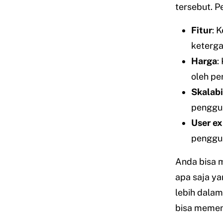
tersebut. P
Fitur
: 
keterga
Harga
:
oleh pe
Skalabi
penggun
User ex
penggun
Anda bisa m
apa saja ya
lebih dala
bisa memen