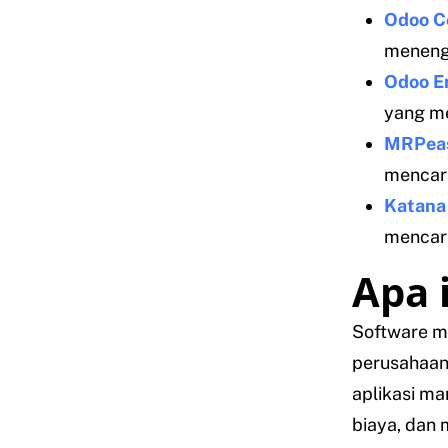
Odoo C
menenga
Odoo En
yang me
MRPea
mencari
Katan
mencari
Apa 
Software m
perusahaan
aplikasi ma
biaya, dan