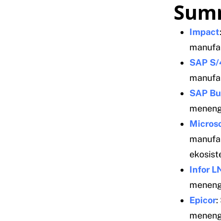
Sum
Impact
manufa
SAP S
manufak
SAP Bu
menen
Micros
manufak
ekosist
Infor L
meneng
Epicor
:
meneng