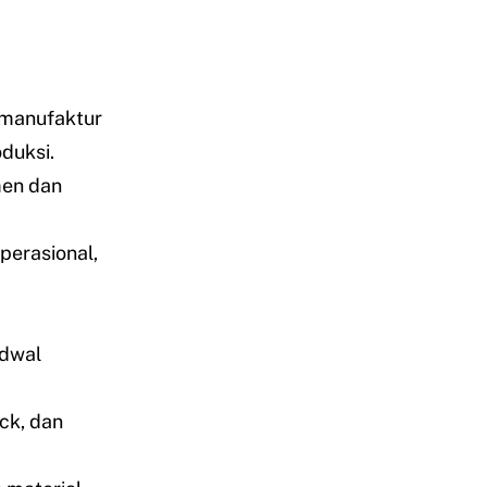
 manufaktur
duksi.
men dan
perasional,
adwal
ck, dan