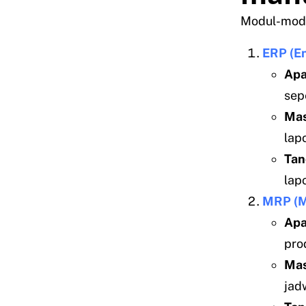
Modul-mod
ERP (En
Apa
sep
Mas
lap
Tan
lap
MRP (M
Apa
pro
Mas
jadw