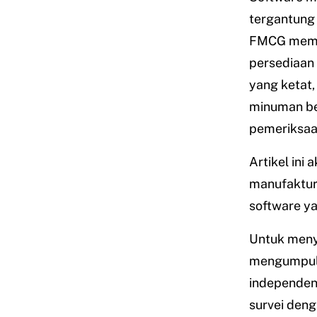
tergantung 
FMCG mem
persediaan
yang ketat
minuman be
pemeriksaan
Artikel ini
manufaktur
software y
Untuk menyu
mengumpulk
independen,
survei den