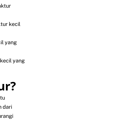
aktur
tur kecil
il yang
kecil yang
ur?
tu
 dari
urangi