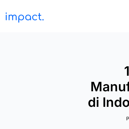
Manuf
di Ind
P