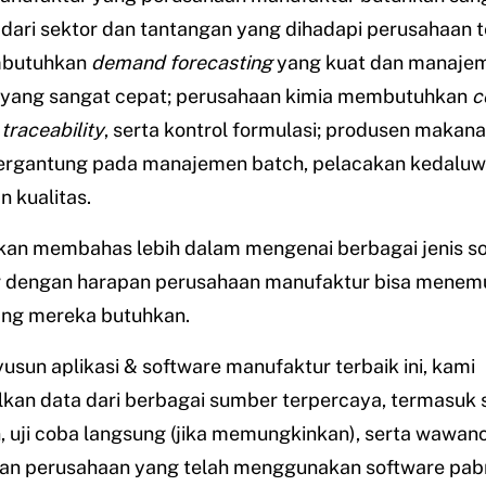
dari sektor dan tantangan yang dihadapi perusahaan t
butuhkan
demand forecasting
yang kuat dan manaje
 yang sangat cepat; perusahaan kimia membutuhkan
c
,
traceability
, serta kontrol formulasi; produsen makan
rgantung pada manajemen batch, pelacakan kedaluw
 kualitas.
 akan membahas lebih dalam mengenai berbagai jenis s
 dengan harapan perusahaan manufaktur bisa menemu
ang mereka butuhkan.
sun aplikasi & software manufaktur terbaik ini, kami
an data dari berbagai sumber terpercaya, termasuk s
 uji coba langsung (jika memungkinkan), serta wawan
gan perusahaan yang telah menggunakan software pab