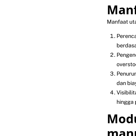
Manf
Manfaat ut
Perenca
berdasa
Pengend
oversto
Penurun
dan bia
Visibil
hingga 
Modu
manu