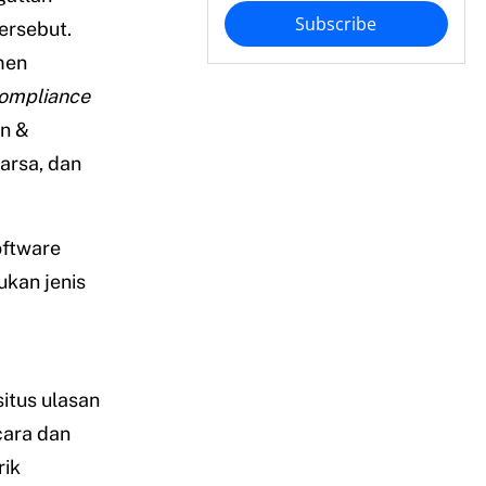
Subscribe
ersebut.
men
ompliance
an &
arsa, dan
oftware
kan jenis
itus ulasan
cara dan
rik