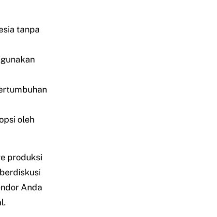
nesia tanpa
digunakan
pertumbuhan
psi oleh
re produksi
berdiskusi
endor Anda
l.