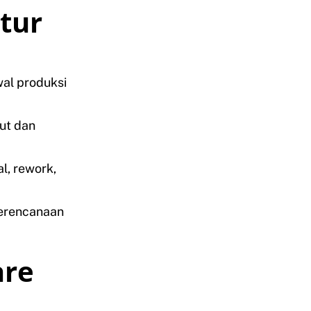
tur
al produksi
out dan
l, rework,
perencanaan
are