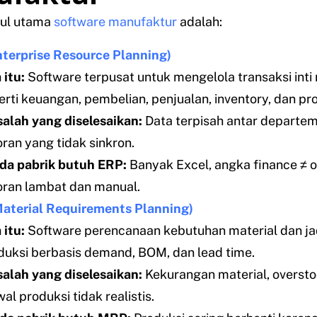
ul utama
software manufaktur
adalah:
terprise Resource Planning)
 itu:
Software terpusat untuk mengelola transaksi inti
erti keuangan, pembelian, penjualan, inventory, dan pro
alah yang diselesaikan:
Data terpisah antar departe
oran yang tidak sinkron.
da pabrik butuh ERP:
Banyak Excel, angka finance ≠ o
oran lambat dan manual.
aterial Requirements Planning)
 itu:
Software perencanaan kebutuhan material dan j
duksi berbasis demand, BOM, dan lead time.
alah yang diselesaikan:
Kekurangan material, oversto
al produksi tidak realistis.