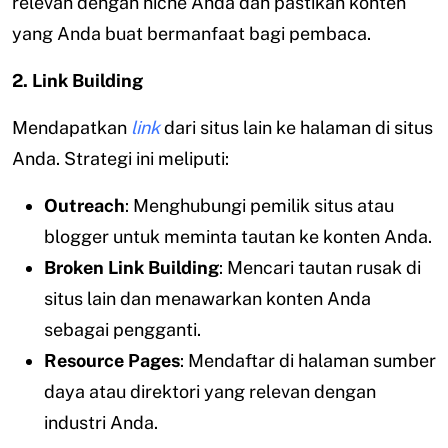
relevan dengan niche Anda dan pastikan konten
yang Anda buat bermanfaat bagi pembaca.
2. Link Building
Mendapatkan
link
dari situs lain ke halaman di situs
Anda. Strategi ini meliputi:
Outreach
: Menghubungi pemilik situs atau
blogger untuk meminta tautan ke konten Anda.
Broken Link Building
: Mencari tautan rusak di
situs lain dan menawarkan konten Anda
sebagai pengganti.
Resource Pages
: Mendaftar di halaman sumber
daya atau direktori yang relevan dengan
industri Anda.