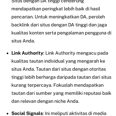
Situs dengan DA tinggi cenderung
mendapatkan peringkat lebih baik di hasil
pencarian. Untuk meningkatkan DA, peroleh
backlink dari situs dengan DA tinggi dan jaga
kualitas konten serta pengalaman pengguna di
situs Anda.
Link Authority
: Link Authority mengacu pada
kualitas tautan individual yang mengarah ke
situs Anda. Tautan dari situs dengan otoritas
tinggi lebih berharga daripada tautan dari situs
kurang terpercaya. Fokuslah mendapatkan
tautan dari sumber yang memiliki reputasi baik
dan relevan dengan niche Anda.
Social Signals
: Ini meliputi aktivitas di media