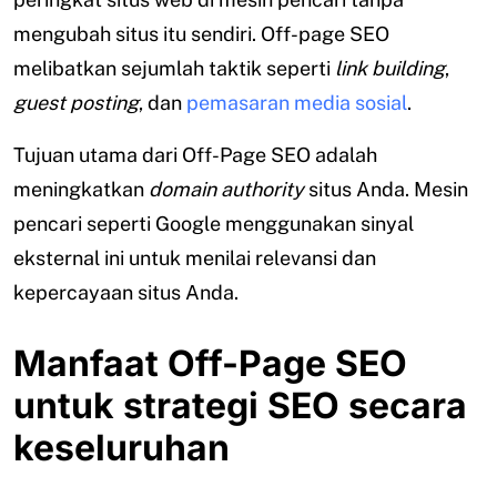
mengubah situs itu sendiri. Off-page SEO
melibatkan sejumlah taktik seperti
link building
,
guest posting
, dan
pemasaran media sosial
.
Tujuan utama dari Off-Page SEO adalah
meningkatkan
domain authority
situs Anda. Mesin
pencari seperti Google menggunakan sinyal
eksternal ini untuk menilai relevansi dan
kepercayaan situs Anda.
Manfaat Off-Page SEO
untuk strategi SEO secara
keseluruhan