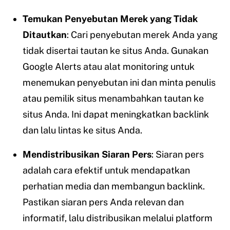
Temukan Penyebutan Merek yang Tidak
Ditautkan
: Cari penyebutan merek Anda yang
tidak disertai tautan ke situs Anda. Gunakan
Google Alerts atau alat monitoring untuk
menemukan penyebutan ini dan minta penulis
atau pemilik situs menambahkan tautan ke
situs Anda. Ini dapat meningkatkan backlink
dan lalu lintas ke situs Anda.
Mendistribusikan Siaran Pers
: Siaran pers
adalah cara efektif untuk mendapatkan
perhatian media dan membangun backlink.
Pastikan siaran pers Anda relevan dan
informatif, lalu distribusikan melalui platform