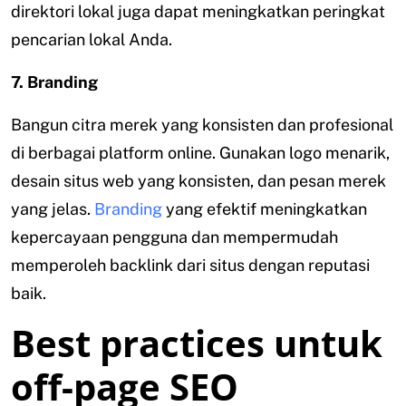
direktori lokal juga dapat meningkatkan peringkat
pencarian lokal Anda.
7. Branding
Bangun citra merek yang konsisten dan profesional
di berbagai platform online. Gunakan logo menarik,
desain situs web yang konsisten, dan pesan merek
yang jelas.
Branding
yang efektif meningkatkan
kepercayaan pengguna dan mempermudah
memperoleh backlink dari situs dengan reputasi
baik.
Best practices untuk
off-page SEO