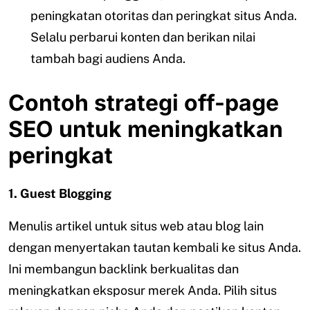
peningkatan otoritas dan peringkat situs Anda.
Selalu perbarui konten dan berikan nilai
tambah bagi audiens Anda.
Contoh strategi off-page
SEO untuk meningkatkan
peringkat
1. Guest Blogging
Menulis artikel untuk situs web atau blog lain
dengan menyertakan tautan kembali ke situs Anda.
Ini membangun backlink berkualitas dan
meningkatkan eksposur merek Anda. Pilih situs