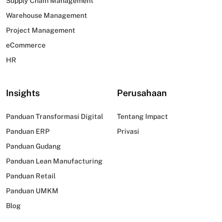
Supply Chain Management
Warehouse Management
Project Management
eCommerce
HR
Insights
Perusahaan
Panduan Transformasi Digital
Tentang Impact
Panduan ERP
Privasi
Panduan Gudang
Panduan Lean Manufacturing
Panduan Retail
Panduan UMKM
Blog