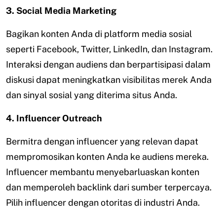
3. Social Media Marketing
Bagikan konten Anda di platform media sosial
seperti Facebook, Twitter, LinkedIn, dan Instagram.
Interaksi dengan audiens dan berpartisipasi dalam
diskusi dapat meningkatkan visibilitas merek Anda
dan sinyal sosial yang diterima situs Anda.
4. Influencer Outreach
Bermitra dengan influencer yang relevan dapat
mempromosikan konten Anda ke audiens mereka.
Influencer membantu menyebarluaskan konten
dan memperoleh backlink dari sumber terpercaya.
Pilih influencer dengan otoritas di industri Anda.