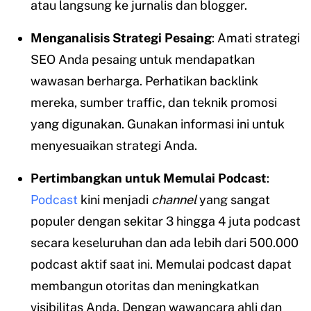
atau langsung ke jurnalis dan blogger.
Menganalisis Strategi Pesaing
: Amati strategi
SEO Anda pesaing untuk mendapatkan
wawasan berharga. Perhatikan backlink
mereka, sumber traffic, dan teknik promosi
yang digunakan. Gunakan informasi ini untuk
menyesuaikan strategi Anda.
Pertimbangkan untuk Memulai Podcast
:
Podcast
kini menjadi
channel
yang sangat
populer dengan sekitar 3 hingga 4 juta podcast
secara keseluruhan dan ada lebih dari 500.000
podcast aktif saat ini. Memulai podcast dapat
membangun otoritas dan meningkatkan
visibilitas Anda. Dengan wawancara ahli dan