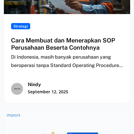
Strategi
Cara Membuat dan Menerapkan SOP
Perusahaan Beserta Contohnya
Di Indonesia, masih banyak perusahaan yang
beroperasi tanpa Standard Operating Procedure
(SOP) yang jelas, sehingga…
Nindy
September 12, 2025