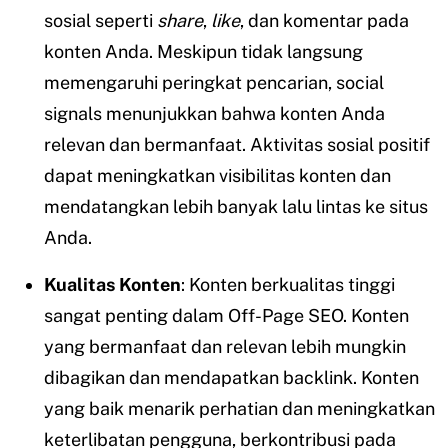
sosial seperti
share
,
like
, dan komentar pada
konten Anda. Meskipun tidak langsung
memengaruhi peringkat pencarian, social
signals menunjukkan bahwa konten Anda
relevan dan bermanfaat. Aktivitas sosial positif
dapat meningkatkan visibilitas konten dan
mendatangkan lebih banyak lalu lintas ke situs
Anda.
Kualitas Konten
: Konten berkualitas tinggi
sangat penting dalam Off-Page SEO. Konten
yang bermanfaat dan relevan lebih mungkin
dibagikan dan mendapatkan backlink. Konten
yang baik menarik perhatian dan meningkatkan
keterlibatan pengguna, berkontribusi pada