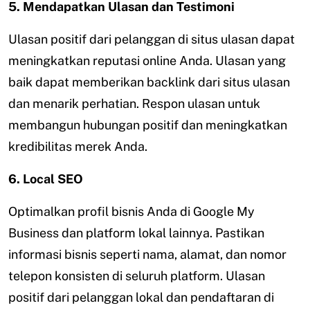
5. Mendapatkan Ulasan dan Testimoni
Ulasan positif dari pelanggan di situs ulasan dapat
meningkatkan reputasi online Anda. Ulasan yang
baik dapat memberikan backlink dari situs ulasan
dan menarik perhatian. Respon ulasan untuk
membangun hubungan positif dan meningkatkan
kredibilitas merek Anda.
6. Local SEO
Optimalkan profil bisnis Anda di Google My
Business dan platform lokal lainnya. Pastikan
informasi bisnis seperti nama, alamat, dan nomor
telepon konsisten di seluruh platform. Ulasan
positif dari pelanggan lokal dan pendaftaran di