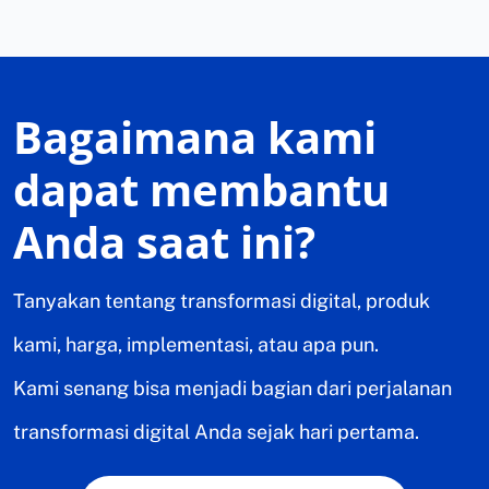
Bagaimana kami
dapat membantu
Anda saat ini?
Tanyakan tentang transformasi digital, produk
kami, harga, implementasi, atau apa pun.
Kami senang bisa menjadi bagian dari perjalanan
transformasi digital Anda sejak hari pertama.