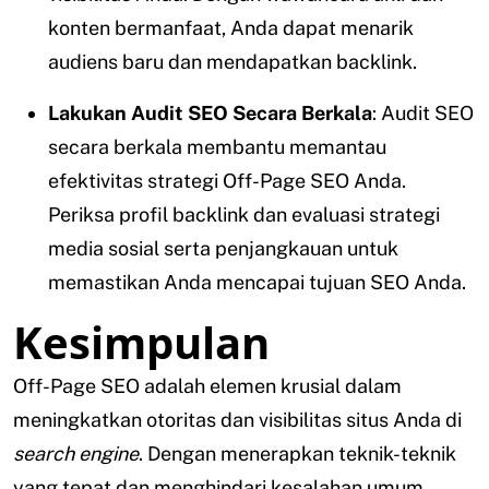
konten bermanfaat, Anda dapat menarik
audiens baru dan mendapatkan backlink.
Lakukan Audit SEO Secara Berkala
: Audit SEO
secara berkala membantu memantau
efektivitas strategi Off-Page SEO Anda.
Periksa profil backlink dan evaluasi strategi
media sosial serta penjangkauan untuk
memastikan Anda mencapai tujuan SEO Anda.
Kesimpulan
​​Off-Page SEO adalah elemen krusial dalam
meningkatkan otoritas dan visibilitas situs Anda di
search engine
. Dengan menerapkan teknik-teknik
yang tepat dan menghindari kesalahan umum,