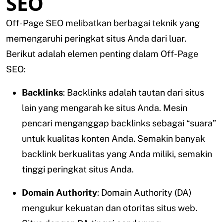
SEO
Off-Page SEO melibatkan berbagai teknik yang
memengaruhi peringkat situs Anda dari luar.
Berikut adalah elemen penting dalam Off-Page
SEO:
Backlinks
: Backlinks adalah tautan dari situs
lain yang mengarah ke situs Anda. Mesin
pencari menganggap backlinks sebagai “suara”
untuk kualitas konten Anda. Semakin banyak
backlink berkualitas yang Anda miliki, semakin
tinggi peringkat situs Anda.
Domain Authority
: Domain Authority (DA)
mengukur kekuatan dan otoritas situs web.