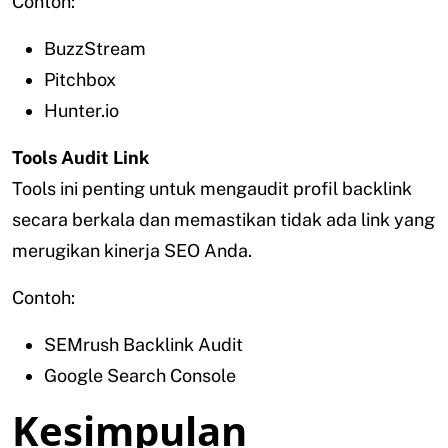
Contoh:
BuzzStream
Pitchbox
Hunter.io
Tools Audit Link
Tools ini penting untuk mengaudit profil backlink
secara berkala dan memastikan tidak ada link yang
merugikan kinerja SEO Anda.
Contoh:
SEMrush Backlink Audit
Google Search Console
Kesimpulan