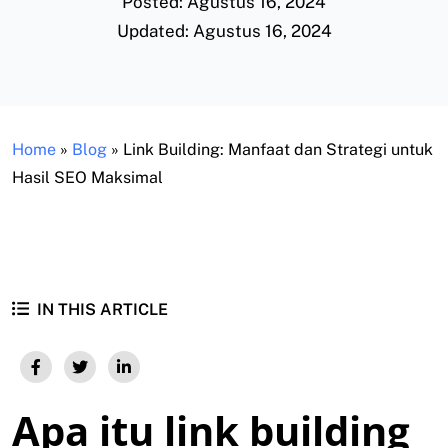
Posted: Agustus 16, 2024
Updated: Agustus 16, 2024
Home
»
Blog
»
Link Building: Manfaat dan Strategi untuk
Hasil SEO Maksimal
IN THIS ARTICLE
Apa itu link building