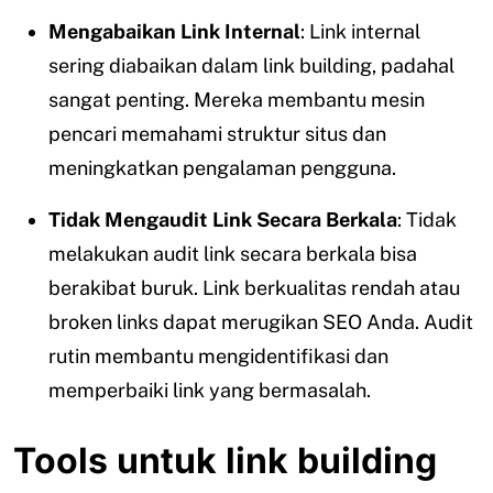
Mengabaikan Link Internal
: Link internal
sering diabaikan dalam link building, padahal
sangat penting. Mereka membantu mesin
pencari memahami struktur situs dan
meningkatkan pengalaman pengguna.
Tidak Mengaudit Link Secara Berkala
: Tidak
melakukan audit link secara berkala bisa
berakibat buruk. Link berkualitas rendah atau
broken links dapat merugikan SEO Anda. Audit
rutin membantu mengidentifikasi dan
memperbaiki link yang bermasalah.
Tools untuk link building