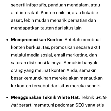
seperti infografis, panduan mendalam, atau
alat interaktif. Konten unik ini, atau linkable
asset, lebih mudah menarik perhatian dan
mendapatkan tautan dari situs lain.
Mempromosikan Konten
: Setelah membuat
konten berkualitas, promosikan secara aktif
melalui media sosial, email marketing, dan
saluran distribusi lainnya. Semakin banyak
orang yang melihat konten Anda, semakin
besar kemungkinan mereka akan menautkan
ke konten tersebut dari situs mereka sendiri.
Menggunakan Teknik White Hat
: Teknik
white
hat
berarti mematuhi pedoman SEO yang etis