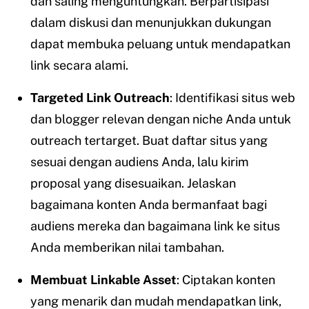
dan saling menguntungkan. Berpartisipasi
dalam diskusi dan menunjukkan dukungan
dapat membuka peluang untuk mendapatkan
link secara alami.
Targeted Link Outreach
: Identifikasi situs web
dan blogger relevan dengan niche Anda untuk
outreach tertarget. Buat daftar situs yang
sesuai dengan audiens Anda, lalu kirim
proposal yang disesuaikan. Jelaskan
bagaimana konten Anda bermanfaat bagi
audiens mereka dan bagaimana link ke situs
Anda memberikan nilai tambahan.
Membuat Linkable Asset
: Ciptakan konten
yang menarik dan mudah mendapatkan link,