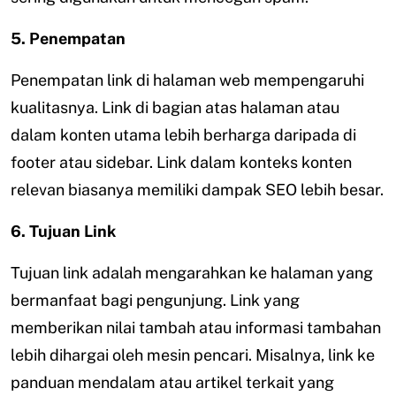
5. Penempatan
Penempatan link di halaman web mempengaruhi
kualitasnya. Link di bagian atas halaman atau
dalam konten utama lebih berharga daripada di
footer atau sidebar. Link dalam konteks konten
relevan biasanya memiliki dampak SEO lebih besar.
6. Tujuan Link
Tujuan link adalah mengarahkan ke halaman yang
bermanfaat bagi pengunjung. Link yang
memberikan nilai tambah atau informasi tambahan
lebih dihargai oleh mesin pencari. Misalnya, link ke
panduan mendalam atau artikel terkait yang