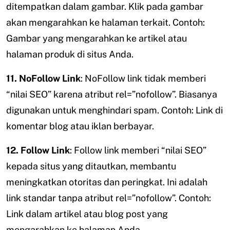
ditempatkan dalam gambar. Klik pada gambar
akan mengarahkan ke halaman terkait. Contoh:
Gambar yang mengarahkan ke artikel atau
halaman produk di situs Anda.
11. NoFollow Link
: NoFollow link tidak memberi
“nilai SEO” karena atribut rel=”nofollow”. Biasanya
digunakan untuk menghindari spam. Contoh: Link di
komentar blog atau iklan berbayar.
12. Follow Link
: Follow link memberi “nilai SEO”
kepada situs yang ditautkan, membantu
meningkatkan otoritas dan peringkat. Ini adalah
link standar tanpa atribut rel=”nofollow”. Contoh:
Link dalam artikel atau blog post yang
mengarahkan ke halaman Anda.