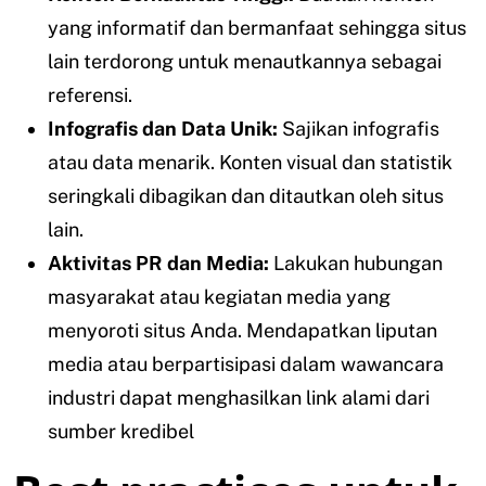
yang informatif dan bermanfaat sehingga situs
lain terdorong untuk menautkannya sebagai
referensi.
Infografis dan Data Unik:
Sajikan infografis
atau data menarik. Konten visual dan statistik
seringkali dibagikan dan ditautkan oleh situs
lain.
Aktivitas PR dan Media:
Lakukan hubungan
masyarakat atau kegiatan media yang
menyoroti situs Anda. Mendapatkan liputan
media atau berpartisipasi dalam wawancara
industri dapat menghasilkan link alami dari
sumber kredibel