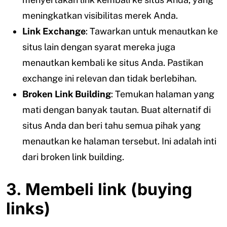
meningkatkan visibilitas merek Anda.
Link Exchange
: Tawarkan untuk menautkan ke
situs lain dengan syarat mereka juga
menautkan kembali ke situs Anda. Pastikan
exchange ini relevan dan tidak berlebihan.
Broken Link Building
: Temukan halaman yang
mati dengan banyak tautan. Buat alternatif di
situs Anda dan beri tahu semua pihak yang
menautkan ke halaman tersebut. Ini adalah inti
dari broken link building.
3. Membeli link (buying
links)