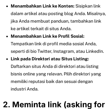
Menambahkan Link ke Konten:
Sisipkan link
dalam artikel atau posting blog Anda. Misalnya,
jika Anda membuat panduan, tambahkan link
ke artikel terkait di situs Anda.
Menambahkan Link ke Profil Sosial:
Tempatkan link di profil media sosial Anda,
seperti di bio Twitter, Instagram, atau LinkedIn.
Link pada Direktori atau Situs Listing:
Daftarkan situs Anda di direktori atau listing
bisnis online yang relevan. Pilih direktori yang
memiliki reputasi baik dan sesuai dengan
industri Anda.
2. Meminta link (asking for