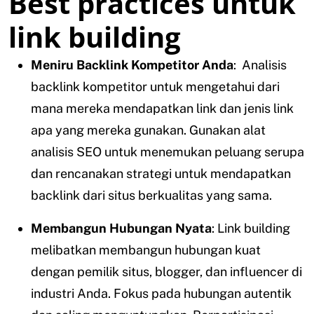
Best practices untuk
link building
Meniru Backlink Kompetitor Anda
: Analisis
backlink kompetitor untuk mengetahui dari
mana mereka mendapatkan link dan jenis link
apa yang mereka gunakan. Gunakan alat
analisis SEO untuk menemukan peluang serupa
dan rencanakan strategi untuk mendapatkan
backlink dari situs berkualitas yang sama.
Membangun Hubungan Nyata
: Link building
melibatkan membangun hubungan kuat
dengan pemilik situs, blogger, dan influencer di
industri Anda. Fokus pada hubungan autentik