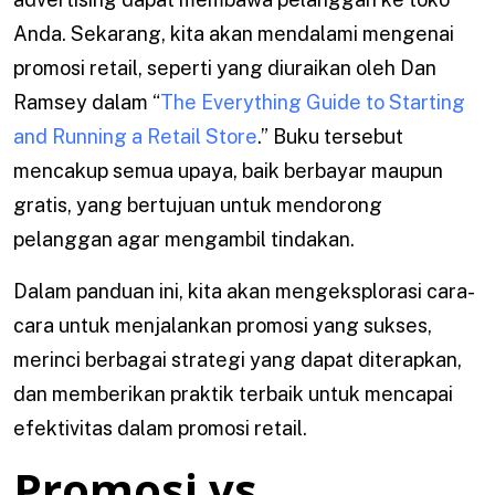
Anda. Sekarang, kita akan mendalami mengenai
promosi retail, seperti yang diuraikan oleh Dan
Ramsey dalam “
The Everything Guide to Starting
and Running a Retail Store
.” Buku tersebut
mencakup semua upaya, baik berbayar maupun
gratis, yang bertujuan untuk mendorong
pelanggan agar mengambil tindakan.
Dalam panduan ini, kita akan mengeksplorasi cara-
cara untuk menjalankan promosi yang sukses,
merinci berbagai strategi yang dapat diterapkan,
dan memberikan praktik terbaik untuk mencapai
efektivitas dalam promosi retail.
Promosi vs.