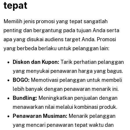
tepat
Memilih jenis promosi yang tepat sangatlah
penting dan bergantung pada tujuan Anda serta
apa yang disukai audiens target Anda. Promosi
yang berbeda berlaku untuk pelanggan lain:
Diskon dan Kupon:
Tarik perhatian pelanggan
yang menyukai penawaran harga yang bagus.
BOGO:
Memotivasi pelanggan untuk membeli
lebih banyak dengan penawaran menarik ini.
Bundling:
Meningkatkan penjualan dengan
menawarkan nilai melalui kombinasi produk.
Penawaran Musiman:
Menarik pelanggan
yang mencari penawaran tepat waktu dan