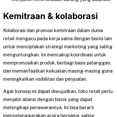
Kemitraan & kolaborasi
Kolaborasi dan promosi kemitraan dalam dunia
retail mengacu pada kerja sama dengan bisnis lain
untuk menciptakan strategi marketing yang saling
menguntungkan. Ini mencakup koordinasi untuk
mempromosikan produk, berbagi basis pelanggan,
dan memanfaatkan kekuatan masing-masing guna
meningkatkan visibilitas dan penjualan.
Agar konsep ini dapat diwujudkan, toko retail perlu
menjalin aliansi dengan bisnis yang dapat
melengkapi penawarannya. Ini bisa berarti
menyelenggarakan acara bersama, saling