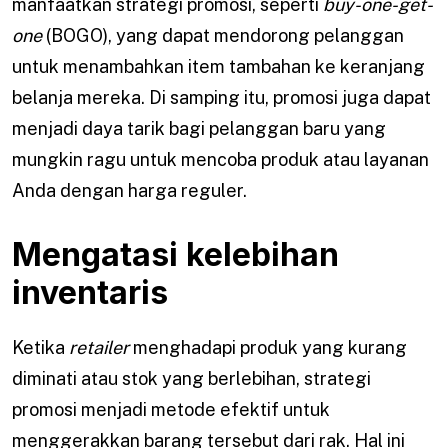
manfaatkan strategi promosi, seperti
buy-one-get-
one
(BOGO), yang dapat mendorong pelanggan
untuk menambahkan item tambahan ke keranjang
belanja mereka. Di samping itu, promosi juga dapat
menjadi daya tarik bagi pelanggan baru yang
mungkin ragu untuk mencoba produk atau layanan
Anda dengan harga reguler.
Mengatasi kelebihan
inventaris
Ketika
retailer
menghadapi produk yang kurang
diminati atau stok yang berlebihan, strategi
promosi menjadi metode efektif untuk
menggerakkan barang tersebut dari rak. Hal ini