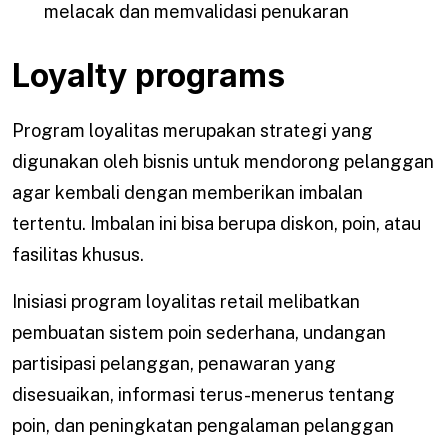
melacak dan memvalidasi penukaran
Loyalty programs
Program loyalitas merupakan strategi yang
digunakan oleh bisnis untuk mendorong pelanggan
agar kembali dengan memberikan imbalan
tertentu. Imbalan ini bisa berupa diskon, poin, atau
fasilitas khusus.
Inisiasi program loyalitas retail melibatkan
pembuatan sistem poin sederhana, undangan
partisipasi pelanggan, penawaran yang
disesuaikan, informasi terus-menerus tentang
poin, dan peningkatan pengalaman pelanggan