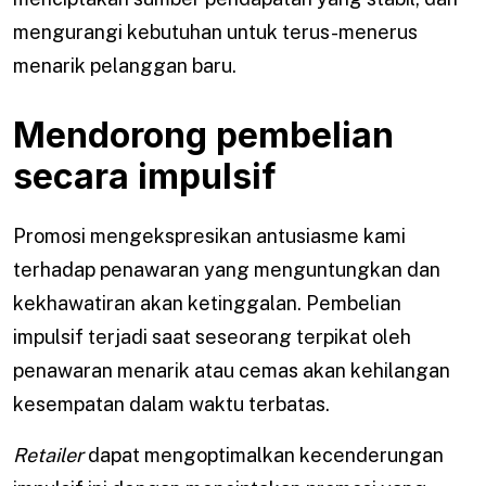
mengurangi kebutuhan untuk terus-menerus
menarik pelanggan baru.
Mendorong pembelian
secara impulsif
Promosi mengekspresikan antusiasme kami
terhadap penawaran yang menguntungkan dan
kekhawatiran akan ketinggalan. Pembelian
impulsif terjadi saat seseorang terpikat oleh
penawaran menarik atau cemas akan kehilangan
kesempatan dalam waktu terbatas.
Retailer
dapat mengoptimalkan kecenderungan