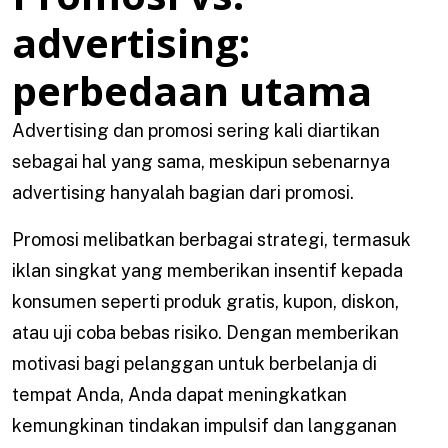
advertising:
perbedaan utama
Advertising dan promosi sering kali diartikan
sebagai hal yang sama, meskipun sebenarnya
advertising hanyalah bagian dari promosi.
Promosi melibatkan berbagai strategi, termasuk
iklan singkat yang memberikan insentif kepada
konsumen seperti produk gratis, kupon, diskon,
atau uji coba bebas risiko. Dengan memberikan
motivasi bagi pelanggan untuk berbelanja di
tempat Anda, Anda dapat meningkatkan
kemungkinan tindakan impulsif dan langganan