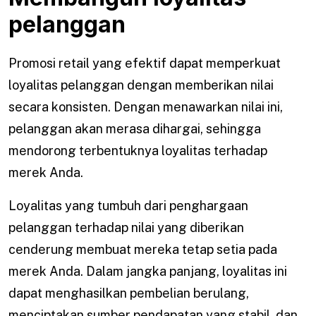
pelanggan
Promosi retail yang efektif dapat memperkuat
loyalitas pelanggan dengan memberikan nilai
secara konsisten. Dengan menawarkan nilai ini,
pelanggan akan merasa dihargai, sehingga
mendorong terbentuknya loyalitas terhadap
merek Anda.
Loyalitas yang tumbuh dari penghargaan
pelanggan terhadap nilai yang diberikan
cenderung membuat mereka tetap setia pada
merek Anda. Dalam jangka panjang, loyalitas ini
dapat menghasilkan pembelian berulang,
menciptakan sumber pendapatan yang stabil, dan