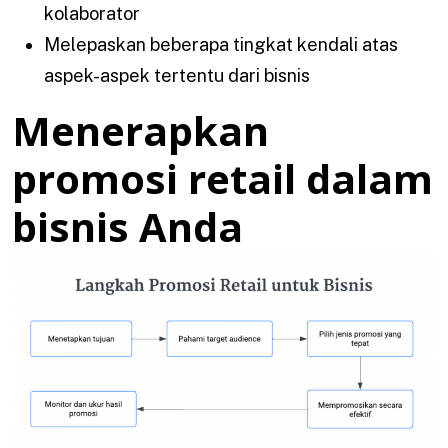
kolaborator
Melepaskan beberapa tingkat kendali atas
aspek-aspek tertentu dari bisnis
Menerapkan
promosi retail dalam
bisnis Anda