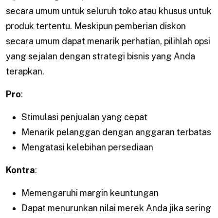
secara umum untuk seluruh toko atau khusus untuk
produk tertentu. Meskipun pemberian diskon
secara umum dapat menarik perhatian, pilihlah opsi
yang sejalan dengan strategi bisnis yang Anda
terapkan.
Pro
:
Stimulasi penjualan yang cepat
Menarik pelanggan dengan anggaran terbatas
Mengatasi kelebihan persediaan
Kontra
:
Memengaruhi margin keuntungan
Dapat menurunkan nilai merek Anda jika sering