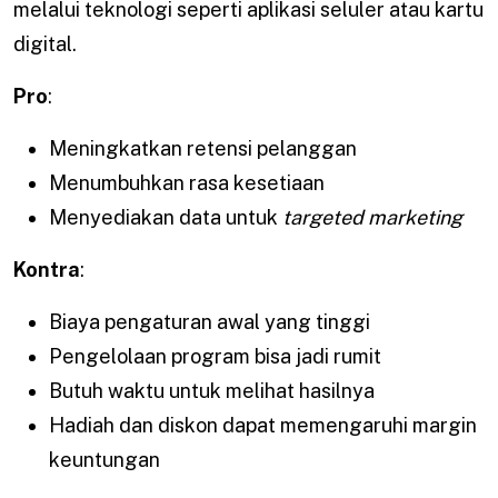
melalui teknologi seperti aplikasi seluler atau kartu
digital.
Pro
:
Meningkatkan retensi pelanggan
Menumbuhkan rasa kesetiaan
Menyediakan data untuk
targeted marketing
Kontra
:
Biaya pengaturan awal yang tinggi
Pengelolaan program bisa jadi rumit
Butuh waktu untuk melihat hasilnya
Hadiah dan diskon dapat memengaruhi margin
keuntungan