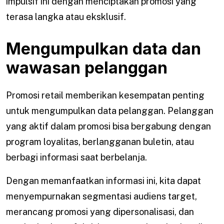
impulsif ini dengan menciptakan promosi yang
terasa langka atau eksklusif.
Mengumpulkan data dan
wawasan pelanggan
Promosi retail memberikan kesempatan penting
untuk mengumpulkan data pelanggan. Pelanggan
yang aktif dalam promosi bisa bergabung dengan
program loyalitas, berlangganan buletin, atau
berbagi informasi saat berbelanja.
Dengan memanfaatkan informasi ini, kita dapat
menyempurnakan segmentasi audiens target,
merancang promosi yang dipersonalisasi, dan