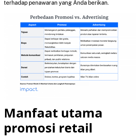
terhadap penawaran yang Anda berikan.
Manfaat utama
promosi retail