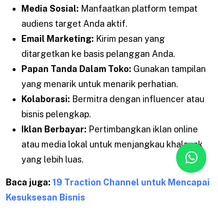
Media Sosial:
Manfaatkan platform tempat
audiens target Anda aktif.
Email Marketing:
Kirim pesan yang
ditargetkan ke basis pelanggan Anda.
Papan Tanda Dalam Toko:
Gunakan tampilan
yang menarik untuk menarik perhatian.
Kolaborasi:
Bermitra dengan influencer atau
bisnis pelengkap.
Iklan Berbayar:
Pertimbangkan iklan online
atau media lokal untuk menjangkau khalayak
yang lebih luas.
Baca juga:
19 Traction Channel untuk Mencapai
Kesuksesan Bisnis