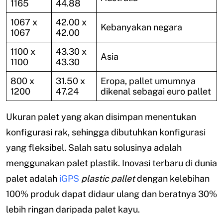
1165
44.88
1067 x
42.00 x
Kebanyakan negara
1067
42.00
1100 x
43.30 x
Asia
1100
43.30
800 x
31.50 x
Eropa, pallet umumnya
1200
47.24
dikenal sebagai euro pallet
Ukuran palet yang akan disimpan menentukan
konfigurasi rak, sehingga dibutuhkan konfigurasi
yang fleksibel. Salah satu solusinya adalah
menggunakan palet plastik. Inovasi terbaru di dunia
palet adalah
iGPS
plastic pallet
dengan kelebihan
100% produk dapat didaur ulang dan beratnya 30%
lebih ringan daripada palet kayu.