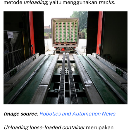
metode
unloading
, yaitu menggunakan
tracks
.
Image source
:
Robotics and Automation News
Unloading loose-loaded container
merupakan