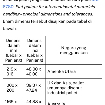
6780
:
Flat pallets for intercontinental materials
handling – principal dimensions and tolerances
.
Enam dimensi tersebut disajikan pada tabel di
bawah:
Dimensi
Dimensi
dalam
dalam
Negara yang
mm
inci
menggunakan
(Lebar x
(Lebar x
Panjang)
Panjang)
1219 x
48.00 x
Amerika Utara
1016
40.00
UK dan Asia, pallet
1000 x
39.37 x
umumnya disebut
1200
47.24
industrial pallet
1165 x
44.88 x
Australia