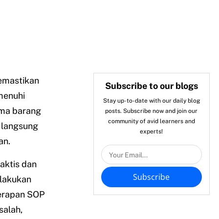
memastikan
Subscribe to our blogs
menuhi
Stay up-to-date with our daily blog
ima barang
posts. Subscribe now and join our
community of avid learners and
k langsung
experts!
an.
aktis dan
Subscribe
ilakukan
nerapan SOP
salah,