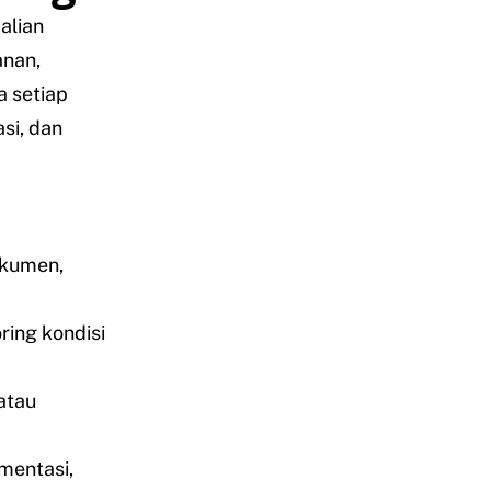
alian
anan,
 setiap
si, dan
okumen,
ing kondisi
atau
entasi,