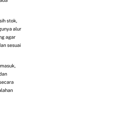
pada
ih stok,
gunya alur
ng agar
dan sesuai
 masuk,
 dan
 secara
alahan