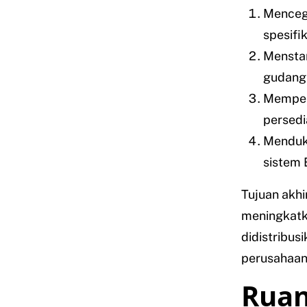
Mencega
spesifik
Menstan
gudang
Memperm
persedi
Menduku
sistem
Tujuan akhi
meningkatk
didistribus
perusahaan
Ruan