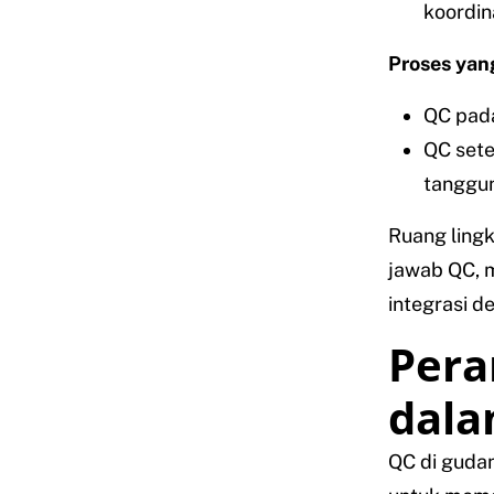
koordin
Proses yan
QC pada
QC sete
tanggun
Ruang ling
jawab QC, m
integrasi d
Pera
dala
QC di gudan