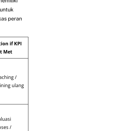
emiliki
 untuk
kas peran
ion if KPI
t Met
aching /
ining ulang
luasi
ses /