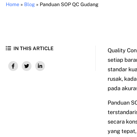
Home
»
Blog
»
Panduan SOP QC Gudang
IN THIS ARTICLE
Quality Co
setiap bara
standar kua
rusak, kada
pada akuras
Panduan SO
terstandari
secara kons
yang tepat