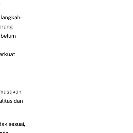
.
langkah-
arang
ebelum
erkuat
emastikan
litas dan
ak sesuai,