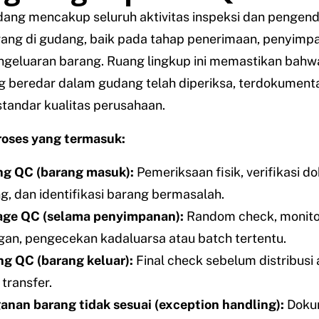
ang mencakup seluruh aktivitas inspeksi dan pengend
rang di gudang, baik pada tahap penerimaan, penyimp
geluaran barang. Ruang lingkup ini memastikan bahwa
 beredar dalam gudang telah diperiksa, terdokumenta
tandar kualitas perusahaan.
oses yang termasuk:
ng QC (barang masuk):
Pemeriksaan fisik, verifikasi d
g, dan identifikasi barang bermasalah.
age QC (selama penyimpanan):
Random check, monitor
gan, pengecekan kadaluarsa atau batch tertentu.
g QC (barang keluar):
Final check sebelum distribusi 
 transfer.
nan barang tidak sesuai (exception handling):
Dokum