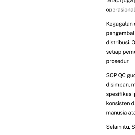
tetapi jug
operasional
Kegagalan d
pengembalia
distribusi.
setiap peme
prosedur.
SOP QC gud
disimpan, 
spesifikasi
konsisten d
manusia at
Selain itu,