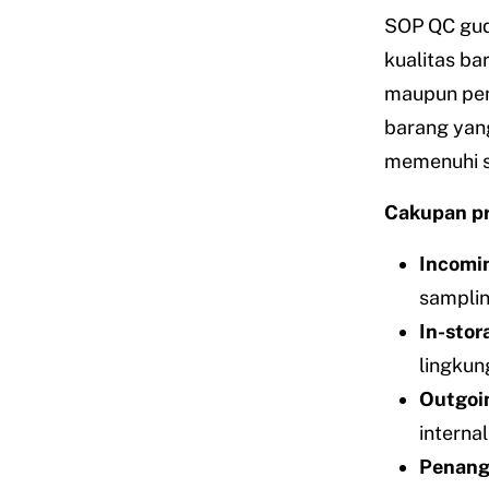
SOP QC gud
kualitas ba
maupun pen
barang yang
memenuhi s
Cakupan pr
Incomi
samplin
In-stor
lingkun
Outgoin
internal
Penanga