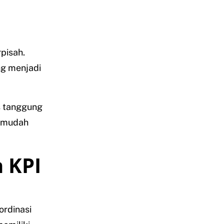
pisah.
ng menjadi
s tanggung
ermudah
 KPI
ordinasi