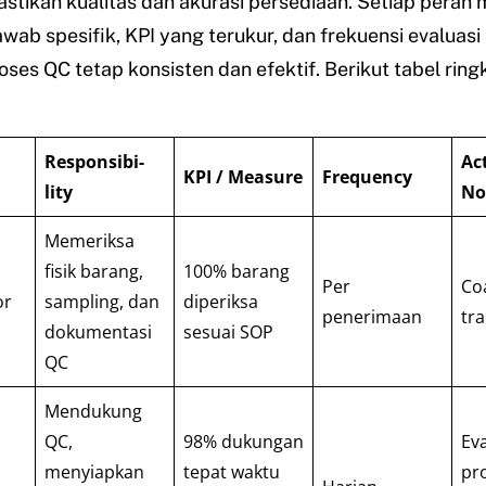
tikan kualitas dan akurasi persediaan. Setiap peran m
wab spesifik, KPI yang terukur, dan frekuensi evaluasi
ses QC tetap konsisten dan efektif. Berikut tabel ring
Responsibi-
Act
KPI / Measure
Frequency
lity
No
Memeriksa
fisik barang,
100% barang
Per
Co
or
sampling, dan
diperiksa
penerimaan
tra
dokumentasi
sesuai SOP
QC
Mendukung
QC,
98% dukungan
Eva
menyiapkan
tepat waktu
pro