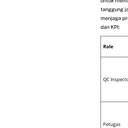
untuk memas
tanggung ja
menjaga pro
dan KPI:
Role
QC Inspect
Petugas