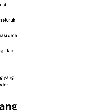
uai
seluruh
iasi data
ogi dan
ng yang
ndar
dang