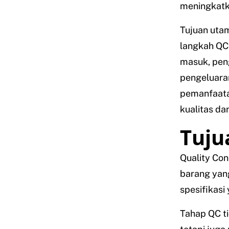
meningkatka
Tujuan uta
langkah QC
masuk, pen
pengeluaran
pemanfaata
kualitas da
Tuju
Quality Con
barang yang
spesifikasi
Tahap QC ti