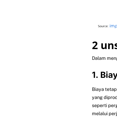
2 un
Dalam mengh
1. Bia
Biaya tetap
yang diprod
seperti per
melalui per