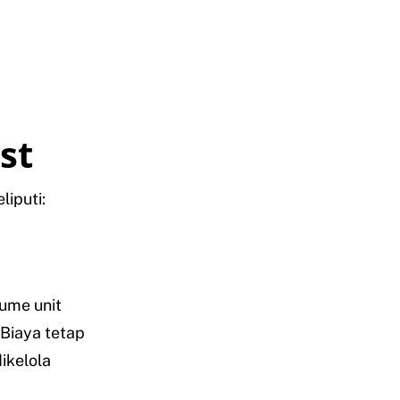
st
iputi:
lume unit
 Biaya tetap
ikelola