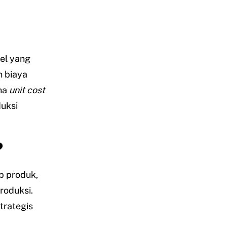
el yang
n biaya
ena
unit cost
uksi
?
p produk,
roduksi.
trategis