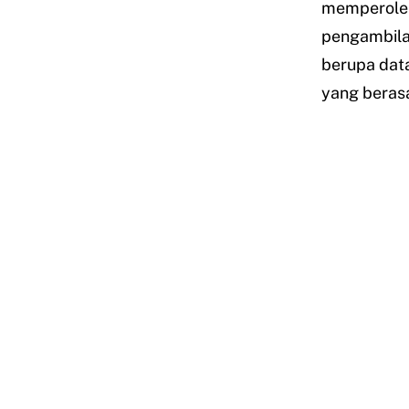
memperole
pengambila
berupa data
yang beras