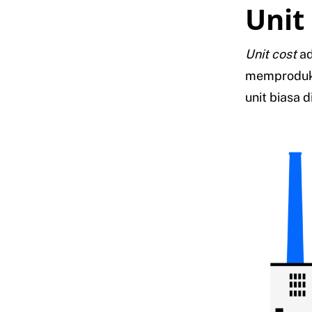
Unit
Unit cost
ad
memproduksi
unit biasa 