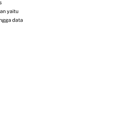
s
an yaitu
ingga data