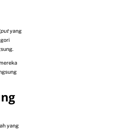
tput
yang
gori
gsung.
 mereka
angsung
ung
kah yang