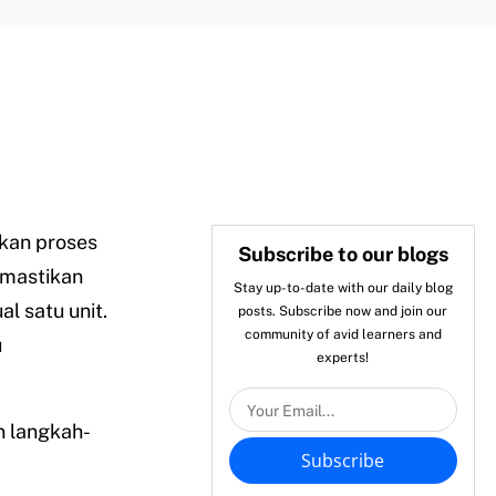
kan proses
Subscribe to our blogs
emastikan
Stay up-to-date with our daily blog
l satu unit.
posts. Subscribe now and join our
community of avid learners and
u
experts!
n langkah-
Subscribe