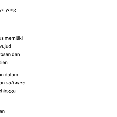
ya yang
s memiliki
rwujud
rosan dan
ien.
an dalam
gan
software
sehingga
an