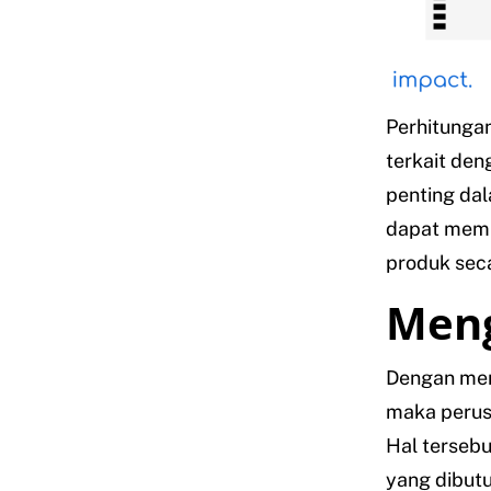
Perhitungan
terkait den
penting dal
dapat memb
produk seca
Meng
Dengan men
maka perusa
Hal terseb
yang dibut