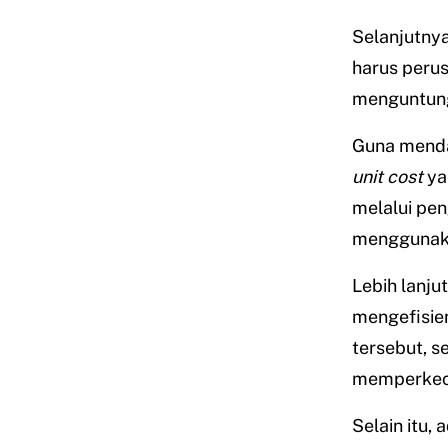
Selanjutny
harus perus
menguntung
Guna menda
unit cost
ya
melalui pe
menggunakan
Lebih lanjut
mengefisie
tersebut, s
memperkec
Selain itu,