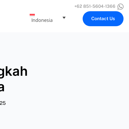
+62 851-5604-1366
Contact Us
Indonesia
ngkah
a
025