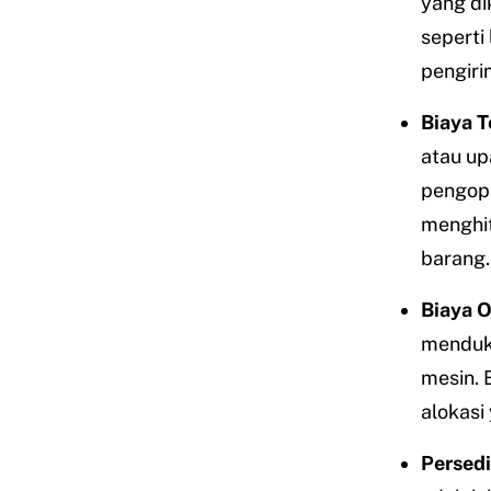
yang di
seperti
pengiri
Biaya 
atau up
pengope
menghit
barang.
Biaya O
menduku
mesin. 
alokasi
Persedi