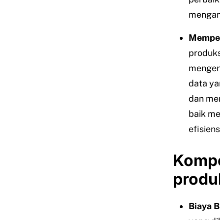
mengamb
Memper
produk
mengena
data ya
dan men
baik me
efisiens
Kompo
produ
Biaya 