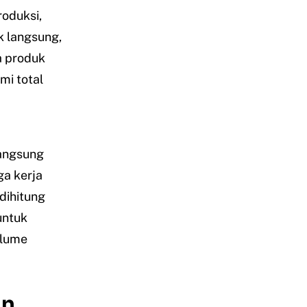
oduksi,
k langsung,
a produk
mi total
langsung
ga kerja
 dihitung
untuk
olume
an