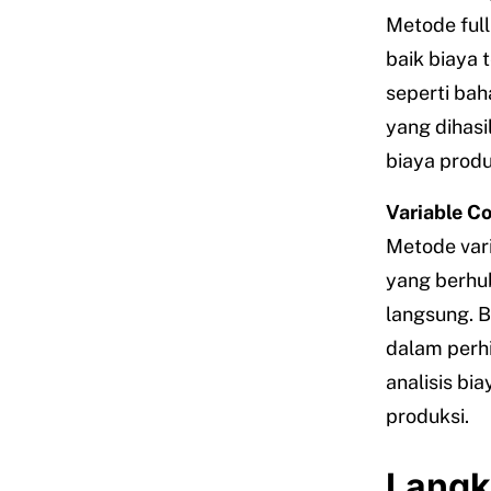
Metode full
baik biaya 
seperti bah
yang dihas
biaya produ
Variable C
Metode var
yang berhu
langsung. B
dalam perhi
analisis bi
produksi.
Langk