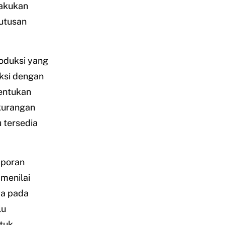
lakukan
utusan
oduksi yang
ksi dengan
entukan
ekurangan
u tersedia
aporan
menilai
ya pada
lu
tuk