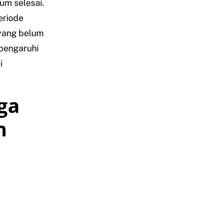
um selesai.
eriode
yang belum
mpengaruhi
i
ga
n