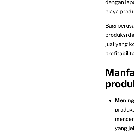
dengan lapo
biaya produ
Bagi perus
produksi de
jual yang k
profitabilit
Manfa
produ
Mening
produks
mencerm
yang je