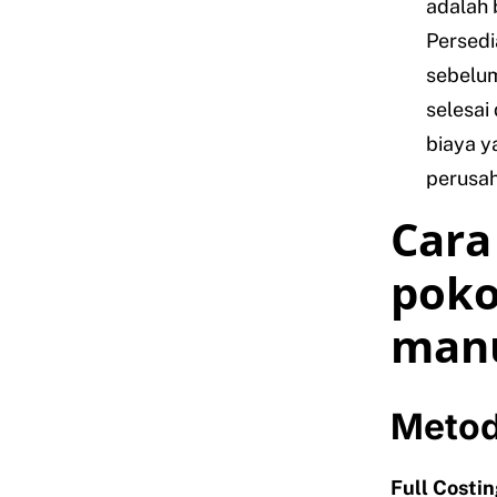
adalah 
Persedi
sebelum
selesai
biaya y
perusah
Cara
poko
manu
Metod
Full Costin