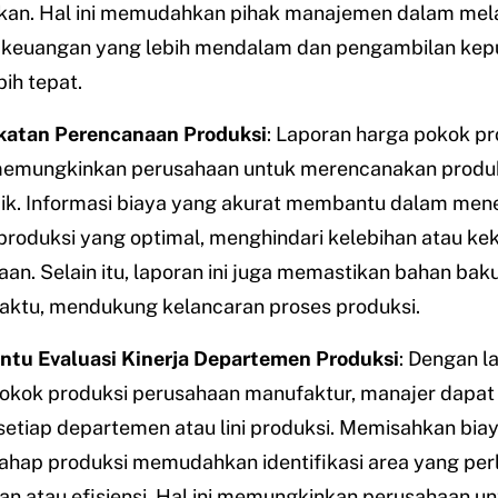
kan. Hal ini memudahkan pihak manajemen dalam me
s keuangan yang lebih mendalam dan pengambilan kep
bih tepat.
katan Perencanaan Produksi
: Laporan harga pokok pr
 memungkinkan perusahaan untuk merencanakan produ
aik. Informasi biaya yang akurat membantu dalam men
produksi yang optimal, menghindari kelebihan atau k
aan. Selain itu, laporan ini juga memastikan bahan bak
aktu, mendukung kelancaran proses produksi.
tu Evaluasi Kinerja Departemen Produksi
: Dengan l
okok produksi perusahaan manufaktur, manajer dapat 
 setiap departemen atau lini produksi. Memisahkan bia
tahap produksi memudahkan identifikasi area yang per
an atau efisiensi. Hal ini memungkinkan perusahaan un