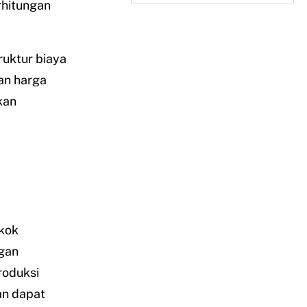
rhitungan
uktur biaya
kan harga
kan
okok
gan
roduksi
an dapat