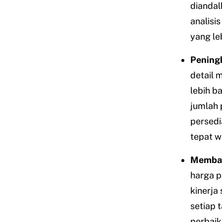
diandal
analisi
yang le
Pening
detail
lebih b
jumlah 
persedi
tepat w
Memban
harga p
kinerja
setiap 
perbaik