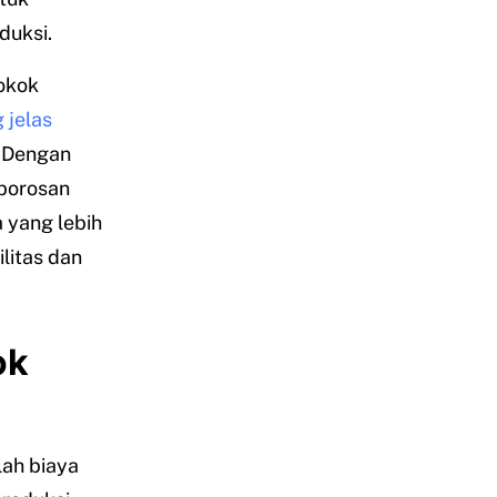
duksi.
okok
 jelas
. Dengan
mborosan
 yang lebih
litas dan
ok
lah biaya