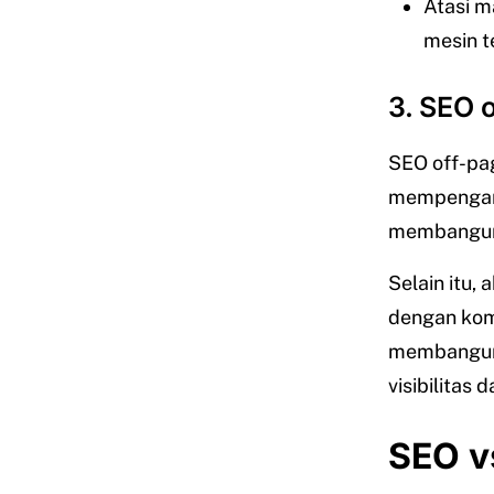
Atasi m
mesin t
3. SEO 
SEO off-pag
mempengaru
membangu
Selain itu, 
dengan komu
membangun 
visibilitas 
SEO v