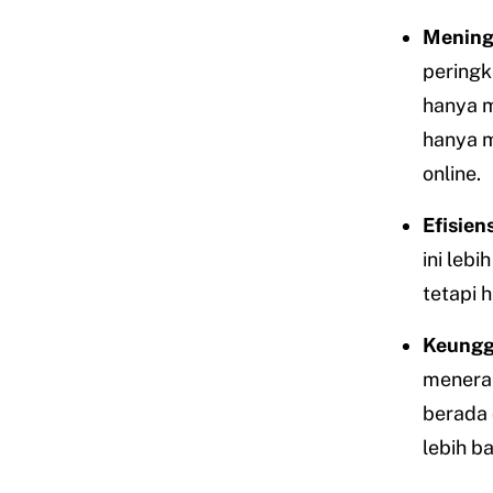
Mening
peringk
hanya m
hanya m
online.
Efisien
ini leb
tetapi 
Keungg
menerap
berada 
lebih b