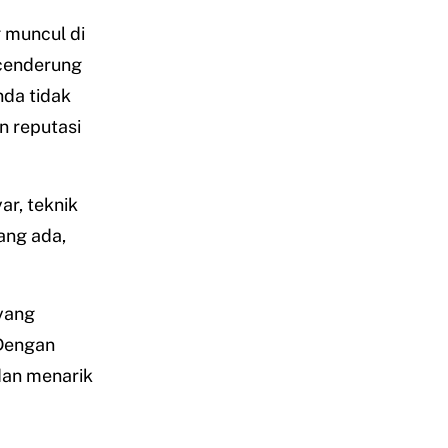
g muncul di
cenderung
nda tidak
n reputasi
ar, teknik
ang ada,
 yang
 Dengan
 dan menarik