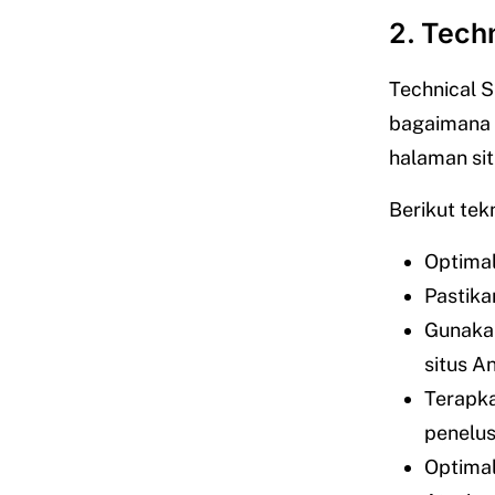
2. Tech
Technical 
bagaimana
halaman sit
Berikut tek
Optimal
Pastika
Gunakan
situs A
Terapka
penelus
Optimal