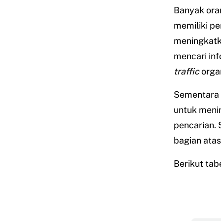
Banyak ora
memiliki pe
meningkatk
mencari in
traffic
organ
Sementara 
untuk menin
pencarian.
bagian atas
Berikut ta