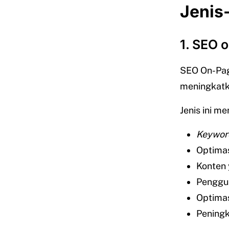
Jenis-
1. SEO 
SEO On-Pag
meningkatka
Jenis ini m
Keywor
Optima
Konten 
Penggun
Optima
Peningk