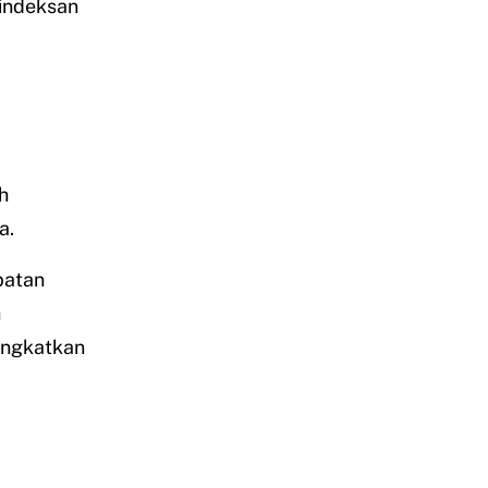
indeksan
h
a.
ibatan
h
ingkatkan