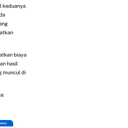
l keduanya
da
ang
patkan
atkan biaya
an hasil
g muncul di
a: