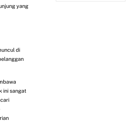
unjung yang
uncul di
 pelanggan
embawa
 ini sangat
cari
e
rian