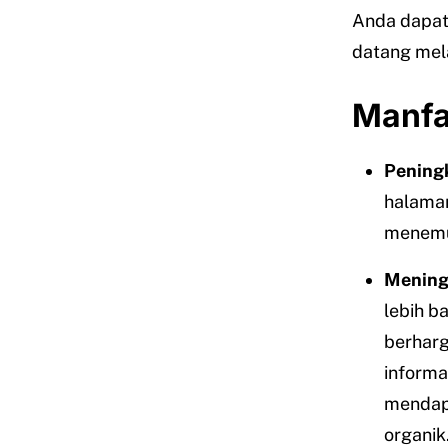
Anda dapat
datang mela
Manfa
Peningk
halaman
menemu
Meningk
lebih b
berharg
informa
mendap
organik