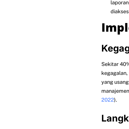
laporan
diakse
Impl
Kegag
Sekitar 40%
kegagalan,
yang usang
manajemen i
2022
).
Langk