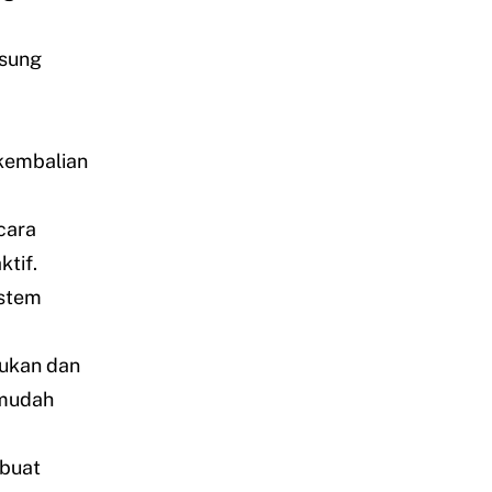
gsung
kembalian
cara
tif.
istem
sukan dan
rmudah
mbuat