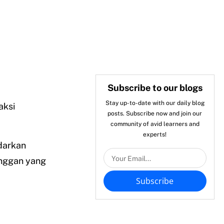
Subscribe to our blogs
Stay up-to-date with our daily blog
aksi
posts. Subscribe now and join our
community of avid learners and
experts!
darkan
anggan yang
Subscribe