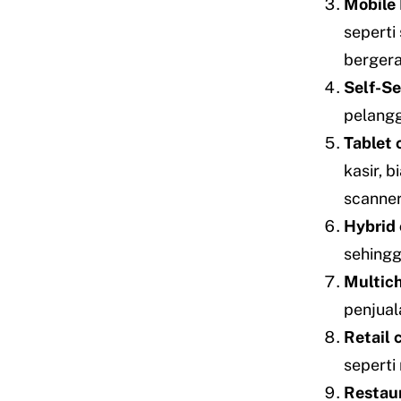
Mobile
seperti
bergera
Self-Se
pelangg
Tablet 
kasir, 
scanner
Hybrid 
sehingg
Multich
penjual
Retail 
seperti
Restaur