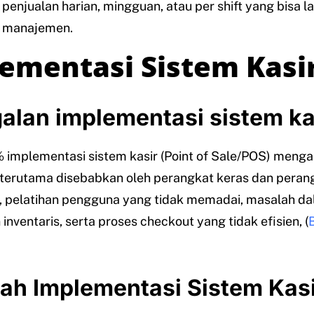
 penjualan harian, mingguan, atau per shift yang bisa 
s manajemen.
ementasi Sistem Kasi
alan implementasi sistem ka
 implementasi sistem kasir (Point of Sale/POS) menga
 terutama disebabkan oleh perangkat keras dan peran
, pelatihan pengguna yang tidak memadai, masalah d
nventaris, serta proses checkout yang tidak efisien, (
B
ah Implementasi Sistem Kasi