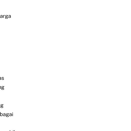
harga
as
ng
ng
rbagai