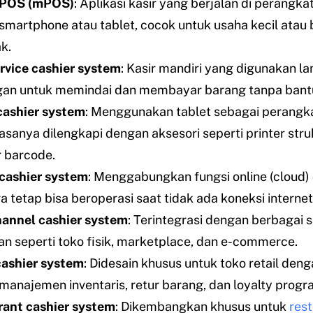
 POS (mPOS)
: Aplikasi kasir yang berjalan di perangka
 smartphone atau tablet, cocok untuk usaha kecil atau 
k.
rvice cashier system
: Kasir mandiri yang digunakan l
an untuk memindai dan membayar barang tanpa bantu
cashier system
: Menggunakan tablet sebagai perangk
biasanya dilengkapi dengan aksesori seperti printer str
 barcode.
cashier system
: Menggabungkan fungsi online (cloud) 
a tetap bisa beroperasi saat tidak ada koneksi internet
annel cashier system
: Terintegrasi dengan berbagai 
an seperti toko fisik, marketplace, dan e-commerce.
cashier system
: Didesain khusus untuk toko retail deng
 manajemen inventaris, retur barang, dan loyalty prog
ant cashier system
: Dikembangkan khusus untuk
res