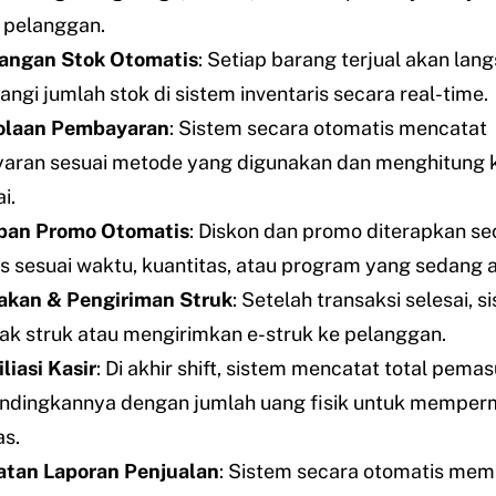
 pelanggan.
angan Stok Otomatis
: Setiap barang terjual akan lan
ngi jumlah stok di sistem inventaris secara real-time.
olaan Pembayaran
: Sistem secara otomatis mencatat
aran sesuai metode yang digunakan dan menghitung 
i.
pan Promo Otomatis
: Diskon dan promo diterapkan se
s sesuai waktu, kuantitas, atau program yang sedang ak
akan & Pengiriman Struk
: Setelah transaksi selesai, s
k struk atau mengirimkan e-struk ke pelanggan.
liasi Kasir
: Di akhir shift, sistem mencatat total pema
dingkannya dengan jumlah uang fisik untuk mempe
as.
tan Laporan Penjualan
: Sistem secara otomatis me