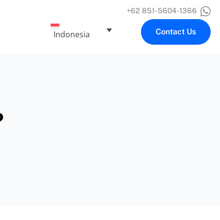
+62 851-5604-1366
Contact Us
Indonesia
?