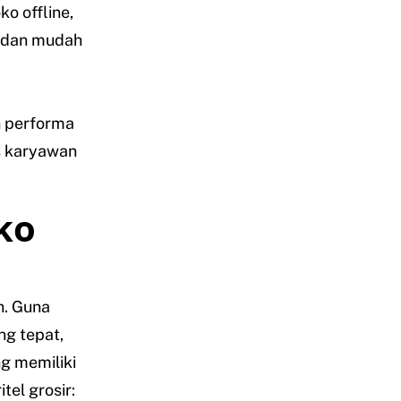
o offline,
n dan mudah
n performa
s karyawan
ko
h. Guna
ang tepat,
g memiliki
el grosir: