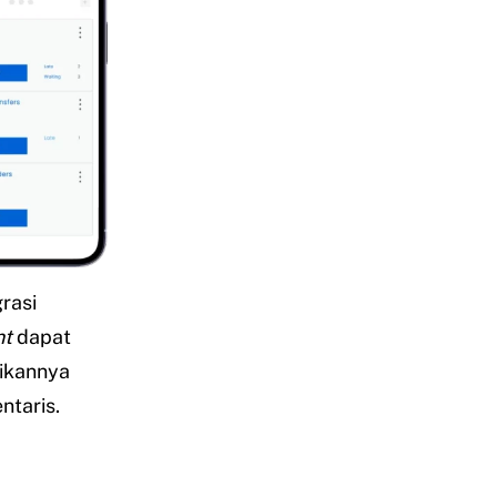
grasi
nt
dapat
sikannya
ntaris.