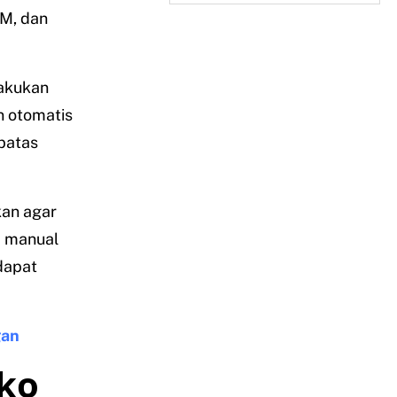
M, dan
lakukan
n otomatis
batas
kan agar
a manual
dapat
gan
ko