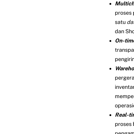
Multic
proses 
satu
da
dan Sh
On-time
transp
pengiri
Wareho
pergera
inventa
memperk
operasi
Real-ti
proses 
pengamb