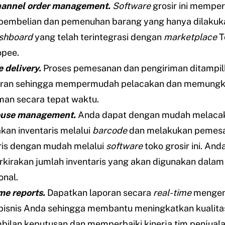
hannel order management.
Software
grosir ini memp
pembelian dan pemenuhan barang yang hanya dilakuka
shboard
yang telah terintegrasi dengan
marketplace
T
opee.
 delivery.
Proses pemesanan dan pengiriman ditampil
aran sehingga mempermudah pelacakan dan memungk
man secara tepat waktu.
use management.
Anda dapat dengan mudah melaca
kan inventaris melalui
barcode
dan melakukan pemes
ris dengan mudah melalui
software
toko grosir ini. And
irakan jumlah inventaris yang akan digunakan dalam
onal.
me reports.
Dapatkan laporan secara
real-time
mengen
bisnis Anda sehingga membantu meningkatkan kualita
ilan keputusan dan memperbaiki kinerja tim penjuala