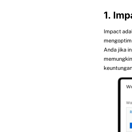
1. Imp
Impact ada
mengoptima
Anda jika i
memungkink
keuntungan