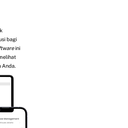
k
si bagi
ftware
ini
melihat
n Anda.