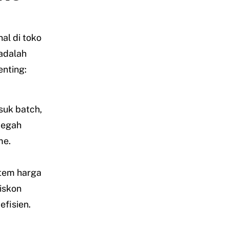
al di toko
 adalah
nting:
suk batch,
cegah
me.
stem harga
iskon
fisien.