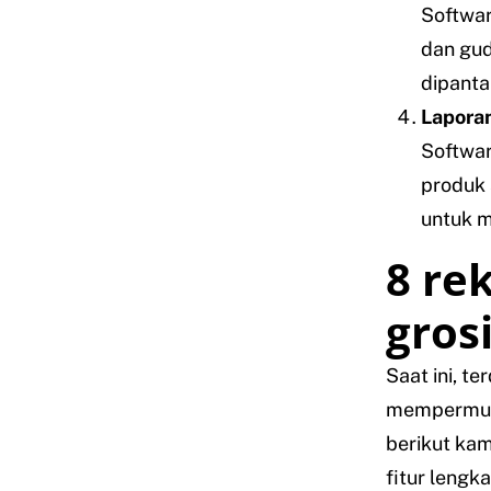
Softwar
dan gud
dipanta
Laporan
Softwar
produk 
untuk m
8 re
gros
Saat ini, t
mempermud
berikut kam
fitur lengk