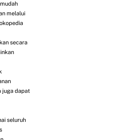
ermudah
n melalui
okopedia
kan secara
inkan
k
anan
a juga dapat
ai seluruh
s
n.