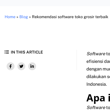
Home
»
Blog
»
Rekomendasi software toko grosir terbaik
IN THIS ARTICLE
Software
to
efisiensi d
dengan muda
dilakukan s
Indonesia.
Apa 
Software
to