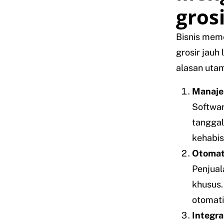
grosi
Bisnis mem
grosir jauh
alasan utam
Manajem
Softwar
tanggal
kehabis
Otomat
Penjual
khusus.
otomati
Integr