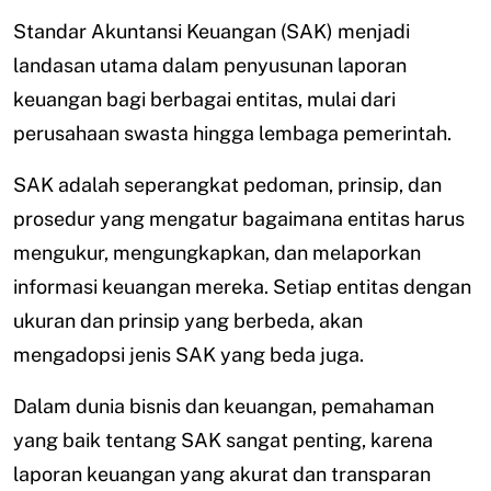
Standar Akuntansi Keuangan (SAK) menjadi
landasan utama dalam penyusunan laporan
keuangan bagi berbagai entitas, mulai dari
perusahaan swasta hingga lembaga pemerintah.
SAK adalah seperangkat pedoman, prinsip, dan
prosedur yang mengatur bagaimana entitas harus
mengukur, mengungkapkan, dan melaporkan
informasi keuangan mereka. Setiap entitas dengan
ukuran dan prinsip yang berbeda, akan
mengadopsi jenis SAK yang beda juga.
Dalam dunia bisnis dan keuangan, pemahaman
yang baik tentang SAK sangat penting, karena
laporan keuangan yang akurat dan transparan