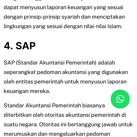
dapat menyusun laporan keuangan yang sesuai
dengan prinsip-prinsip syariah dan menciptakan
lingkungan yang sesuai dengan nilai-nilai Islam.
4. SAP
SAP (Standar Akuntansi Pemerintah) adalah
seperangkat pedoman akuntansi yang digunakan
oleh entitas pemerintah untuk menyusun laporan
keuangan mereka.
Standar Akuntansi Pemerintah biasanya
diterbitkan oleh otoritas akuntansi pemerintah di
suatu negara. Otoritas ini bertanggung jawab untuk
merumuskan dan mengeluarkan pedoman