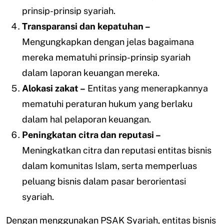
prinsip-prinsip syariah.
Transparansi dan kepatuhan –
Mengungkapkan dengan jelas bagaimana
mereka mematuhi prinsip-prinsip syariah
dalam laporan keuangan mereka.
Alokasi zakat –
Entitas yang menerapkannya
mematuhi peraturan hukum yang berlaku
dalam hal pelaporan keuangan.
Peningkatan citra dan reputasi –
Meningkatkan citra dan reputasi entitas bisnis
dalam komunitas Islam, serta memperluas
peluang bisnis dalam pasar berorientasi
syariah.
Dengan menggunakan PSAK Syariah, entitas bisnis