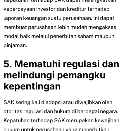
kepercayaan investor dan kreditur terhadap
laporan keuangan suatu perusahaan. Ini dapat
membuat perusahaan lebih mudah mengakses
modal baik melalui penerbitan saham maupun
pinjaman.
5. Mematuhi regulasi dan
melindungi pemangku
kepentingan
SAK sering kali diadopsi atau diwajibkan oleh
otoritas regulasi dan hukum di berbagai negara.
Kepatuhan terhadap SAK merupakan kewajiban
hukum untuk perusahaan yang menerbitkan