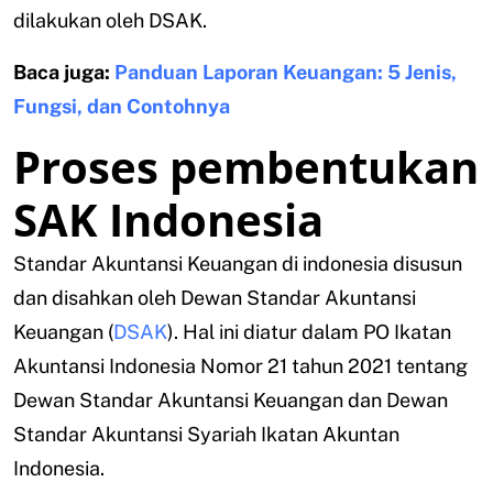
dilakukan oleh DSAK.
Baca juga:
Panduan Laporan Keuangan: 5 Jenis,
Fungsi, dan Contohnya
Proses pembentukan
SAK Indonesia
Standar Akuntansi Keuangan di indonesia disusun
dan disahkan oleh Dewan Standar Akuntansi
Keuangan (
DSAK
). Hal ini diatur dalam PO Ikatan
Akuntansi Indonesia Nomor 21 tahun 2021 tentang
Dewan Standar Akuntansi Keuangan dan Dewan
Standar Akuntansi Syariah Ikatan Akuntan
Indonesia.