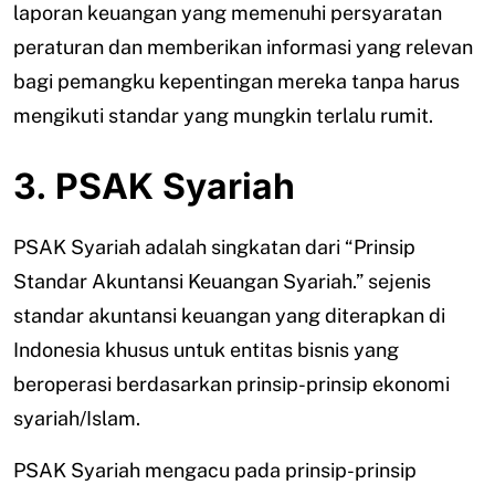
laporan keuangan yang memenuhi persyaratan
peraturan dan memberikan informasi yang relevan
bagi pemangku kepentingan mereka tanpa harus
mengikuti standar yang mungkin terlalu rumit.
3. PSAK Syariah
PSAK Syariah adalah singkatan dari “Prinsip
Standar Akuntansi Keuangan Syariah.” sejenis
standar akuntansi keuangan yang diterapkan di
Indonesia khusus untuk entitas bisnis yang
beroperasi berdasarkan prinsip-prinsip ekonomi
syariah/Islam.
PSAK Syariah mengacu pada prinsip-prinsip