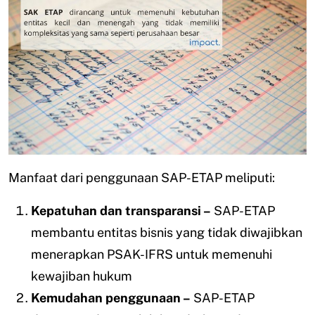
Manfaat dari penggunaan SAP-ETAP meliputi:
Kepatuhan dan transparansi –
SAP-ETAP
membantu entitas bisnis yang tidak diwajibkan
menerapkan PSAK-IFRS untuk memenuhi
kewajiban hukum
Kemudahan penggunaan –
SAP-ETAP