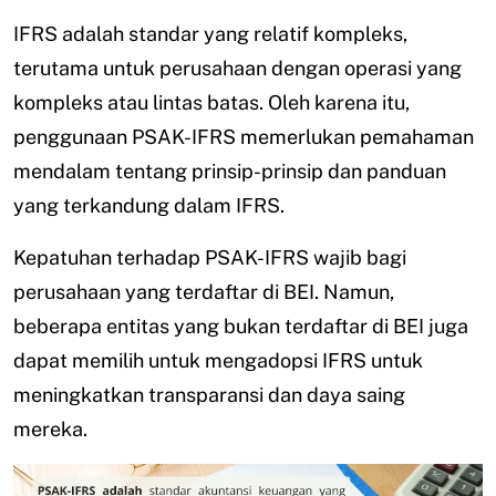
IFRS adalah standar yang relatif kompleks,
terutama untuk perusahaan dengan operasi yang
kompleks atau lintas batas. Oleh karena itu,
penggunaan PSAK-IFRS memerlukan pemahaman
mendalam tentang prinsip-prinsip dan panduan
yang terkandung dalam IFRS.
Kepatuhan terhadap PSAK-IFRS wajib bagi
perusahaan yang terdaftar di BEI. Namun,
beberapa entitas yang bukan terdaftar di BEI juga
dapat memilih untuk mengadopsi IFRS untuk
meningkatkan transparansi dan daya saing
mereka.