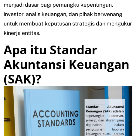
menjadi dasar bagi pemangku kepentingan,
investor, analis keuangan, dan pihak berwenang
untuk membuat keputusan strategis dan mengukur
kinerja entitas.
Apa itu Standar
Akuntansi Keuangan
(SAK)?