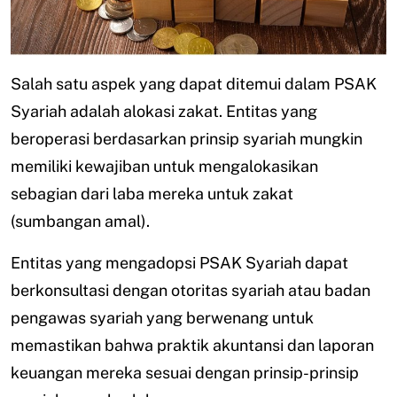
Salah satu aspek yang dapat ditemui dalam PSAK
Syariah adalah alokasi zakat. Entitas yang
beroperasi berdasarkan prinsip syariah mungkin
memiliki kewajiban untuk mengalokasikan
sebagian dari laba mereka untuk zakat
(sumbangan amal).
Entitas yang mengadopsi PSAK Syariah dapat
berkonsultasi dengan otoritas syariah atau badan
pengawas syariah yang berwenang untuk
memastikan bahwa praktik akuntansi dan laporan
keuangan mereka sesuai dengan prinsip-prinsip