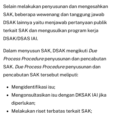
Selain melakukan penyusunan dan mengesahkan
SAK, beberapa wewenang dan tanggung jawab
DSAK lainnya yaitu menjawab pertanyaan publik
terkait SAK dan mengusulkan program kerja
DSAK/DSAS IAI.
Dalam menyusun SAK, DSAK mengikuti
Due
Process Procedure
penyusunan dan pencabutan
SAK.
Due Process Procedure
penyusunan dan
pencabutan SAK tersebut meliputi:
Mengidentifikasi isu;
Mengonsultasikan isu dengan DKSAK IAI jika
diperlukan;
Melakukan riset terbatas terkait SAK;