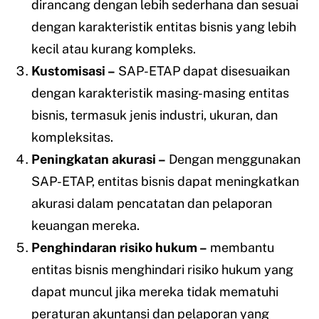
dirancang dengan lebih sederhana dan sesuai
dengan karakteristik entitas bisnis yang lebih
kecil atau kurang kompleks.
Kustomisasi –
SAP-ETAP dapat disesuaikan
dengan karakteristik masing-masing entitas
bisnis, termasuk jenis industri, ukuran, dan
kompleksitas.
Peningkatan akurasi –
Dengan menggunakan
SAP-ETAP, entitas bisnis dapat meningkatkan
akurasi dalam pencatatan dan pelaporan
keuangan mereka.
Penghindaran risiko hukum –
membantu
entitas bisnis menghindari risiko hukum yang
dapat muncul jika mereka tidak mematuhi
peraturan akuntansi dan pelaporan yang