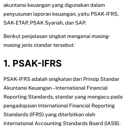
akuntansi keuangan yang digunakan dalam
penyusunan laporan keuangan, yaitu PSAK-IFRS,
SAK-ETAP, PSAK Syariah, dan SAP.
Berikut penjelasan singkat mengenai masing-
masing jenis standar tersebut:
1. PSAK-IFRS
PSAK-IFRS adalah singkatan dari Prinsip Standar
Akuntansi Keuangan – International Financial
Reporting Standards, standar yang mengacu pada
pengadopsian International Financial Reporting
Standards (IFRS) yang diterbitkan oleh
International Accounting Standards Board (IASB).