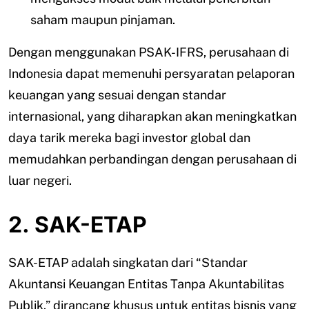
saham maupun pinjaman.
Dengan menggunakan PSAK-IFRS, perusahaan di
Indonesia dapat memenuhi persyaratan pelaporan
keuangan yang sesuai dengan standar
internasional, yang diharapkan akan meningkatkan
daya tarik mereka bagi investor global dan
memudahkan perbandingan dengan perusahaan di
luar negeri.
2. SAK-ETAP
SAK-ETAP adalah singkatan dari “Standar
Akuntansi Keuangan Entitas Tanpa Akuntabilitas
Publik.” dirancang khusus untuk entitas bisnis yang