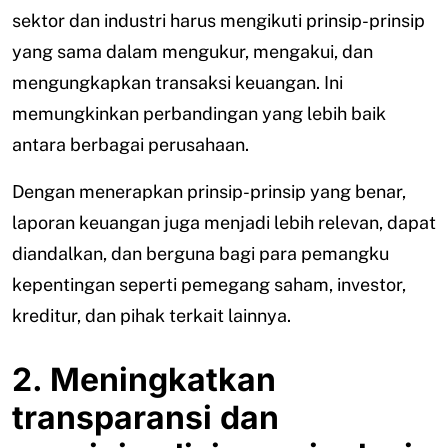
sektor dan industri harus mengikuti prinsip-prinsip
yang sama dalam mengukur, mengakui, dan
mengungkapkan transaksi keuangan. Ini
memungkinkan perbandingan yang lebih baik
antara berbagai perusahaan.
Dengan menerapkan prinsip-prinsip yang benar,
laporan keuangan juga menjadi lebih relevan, dapat
diandalkan, dan berguna bagi para pemangku
kepentingan seperti pemegang saham, investor,
kreditur, dan pihak terkait lainnya.
2. Meningkatkan
transparansi dan