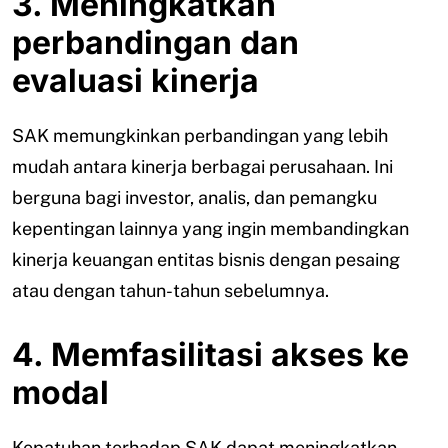
3. Meningkatkan
perbandingan dan
evaluasi kinerja
SAK memungkinkan perbandingan yang lebih
mudah antara kinerja berbagai perusahaan. Ini
berguna bagi investor, analis, dan pemangku
kepentingan lainnya yang ingin membandingkan
kinerja keuangan entitas bisnis dengan pesaing
atau dengan tahun-tahun sebelumnya.
4. Memfasilitasi akses ke
modal
Kepatuhan terhadap SAK dapat meningkatkan