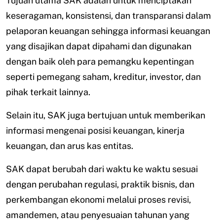
Tujuan utama SAK adalah untuk menciptakan
keseragaman, konsistensi, dan transparansi dalam
pelaporan keuangan sehingga informasi keuangan
yang disajikan dapat dipahami dan digunakan
dengan baik oleh para pemangku kepentingan
seperti pemegang saham, kreditur, investor, dan
pihak terkait lainnya.
Selain itu, SAK juga bertujuan untuk memberikan
informasi mengenai posisi keuangan, kinerja
keuangan, dan arus kas entitas.
SAK dapat berubah dari waktu ke waktu sesuai
dengan perubahan regulasi, praktik bisnis, dan
perkembangan ekonomi melalui proses revisi,
amandemen, atau penyesuaian tahunan yang