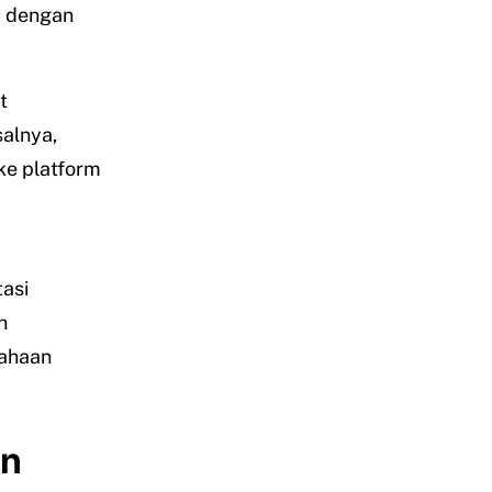
i dengan
t
alnya,
ke platform
asi
h
sahaan
an