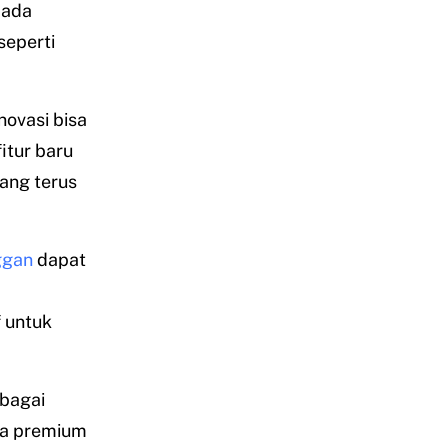
pada
seperti
novasi bisa
itur baru
ang terus
ggan
dapat
 untuk
rbagai
ga premium