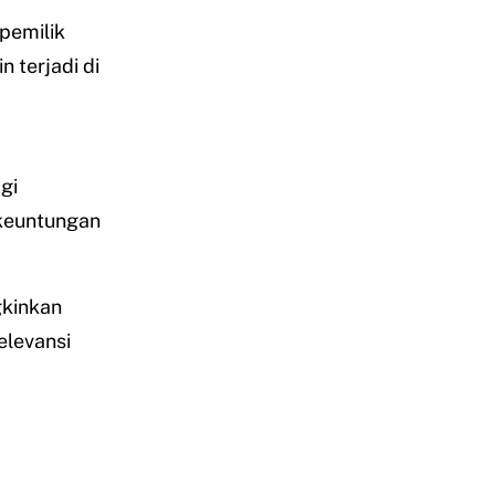
pemilik
 terjadi di
gi
keuntungan
gkinkan
elevansi