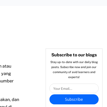
Subscribe to our blogs
Stay up-to-date with our daily blog
n atau
posts. Subscribe now and join our
community of avid learners and
a yang
experts!
 sumber
Subscribe
dakan, dan
gul di