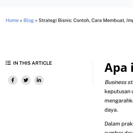
Home
»
Blog
»
Strategi Bisnis: Contoh, Cara Membuat, Im
Apa i
IN THIS ARTICLE
Business s
keputusan u
mengarahkan
daya.
Dalam prakt
sumber daya