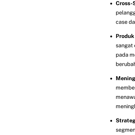
Cross-S
pelangg
case da
Produk 
sangat 
pada mo
berubah
Mening
membeda
menawar
mening
Strateg
segmen 