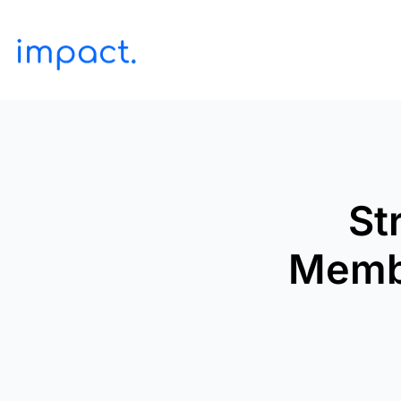
St
Membu