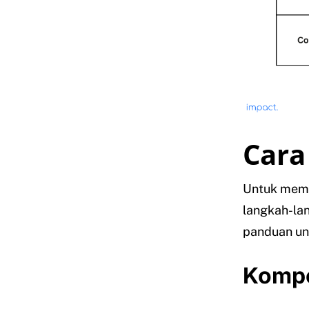
Cara
Untuk memba
langkah-la
panduan unt
Kompo