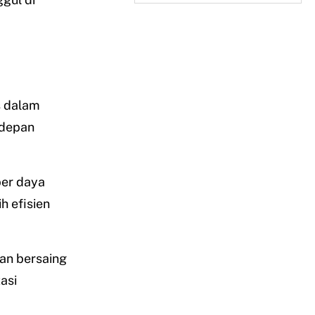
s dalam
 depan
ber daya
h efisien
an bersaing
asi