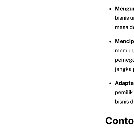
Mengur
bisnis 
masa d
Mencipt
memung
pemegan
jangka 
Adapta
pemilik
bisnis d
Contoh