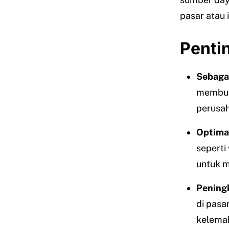
pasar atau 
Penti
Sebaga
membua
perusah
Optima
seperti
untuk m
Pening
di pasa
kelema