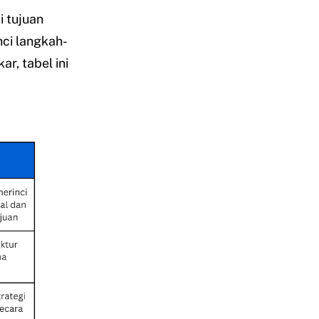
 tujuan
ci langkah-
r, tabel ini