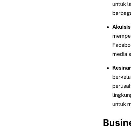
untuk l
berbaga
Akuisis
memperl
Facebo
media s
Kesinam
berkela
perusa
lingkun
untuk m
Busin