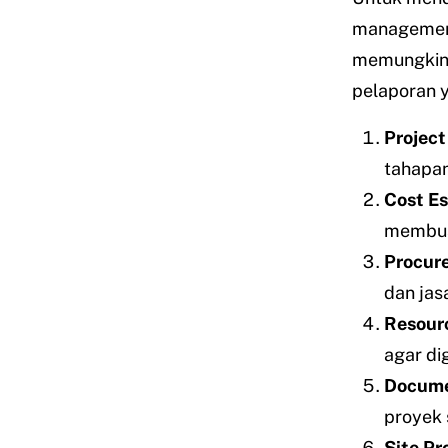
management 
memungkinka
pelaporan y
Project
tahapan
Cost E
membuat
Procur
dan jas
Resour
agar di
Docum
proyek 
Site Pr