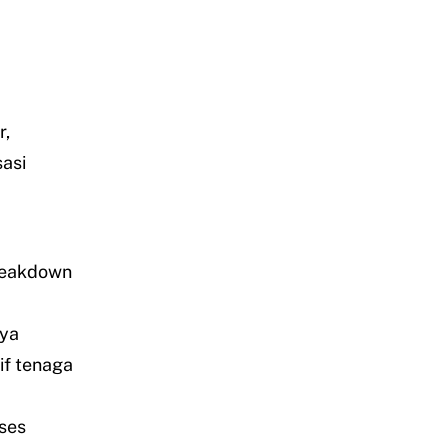
r,
asi
reakdown
ya
if tenaga
oses