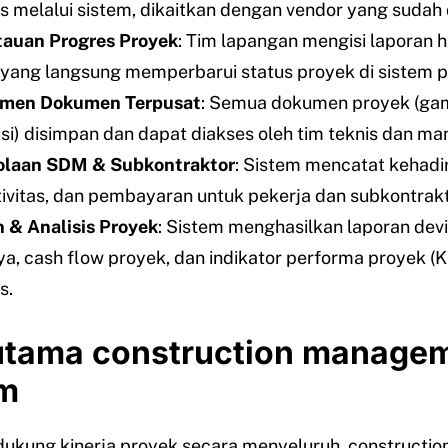
s melalui sistem, dikaitkan dengan vendor yang sudah 
auan Progres Proyek
: Tim lapangan mengisi laporan h
 yang langsung memperbarui status proyek di sistem p
men Dokumen Terpusat
: Semua dokumen proyek (gam
evisi) disimpan dan dapat diakses oleh tim teknis dan m
olaan SDM & Subkontraktor
: Sistem mencatat kehadi
ivitas, dan pembayaran untuk pekerja dan subkontrakt
 & Analisis Proyek
: Sistem menghasilkan laporan dev
ya, cash flow proyek, dan indikator performa proyek (K
s.
 utama construction manage
m
ukung kinerja proyek secara menyeluruh, constructio