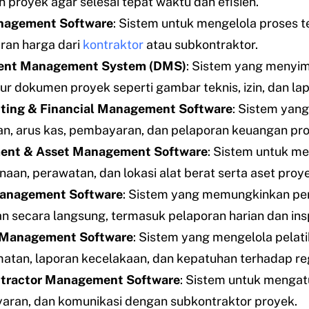
n proyek agar selesai tepat waktu dan efisien.
nagement Software
: Sistem untuk mengelola proses t
an harga dari
kontraktor
atau subkontraktor.
nt Management System (DMS)
: Sistem yang menyi
r dokumen proyek seperti gambar teknis, izin, dan lap
ting & Financial Management Software
: Sistem yan
n, arus kas, pembayaran, dan pelaporan keuangan pro
ent & Asset Management Software
: Sistem untuk m
aan, perawatan, dan lokasi alat berat serta aset proye
Management Software
: Sistem yang memungkinkan p
n secara langsung, termasuk pelaporan harian dan ins
 Management Software
: Sistem yang mengelola pelat
atan, laporan kecelakaan, dan kepatuhan terhadap reg
tractor Management Software
: Sistem untuk mengat
ran, dan komunikasi dengan subkontraktor proyek.