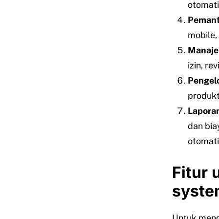
otomati
Pemant
mobile,
Manaje
izin, r
Pengel
produkt
Laporan
dan bia
otomati
Fitur
syste
Untuk mend