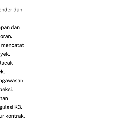
ender dan
mpan dan
oran.
g mencatat
yek.
elacak
k.
engawasan
peksi.
ihan
ulasi K3.
ur kontrak,