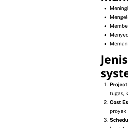
Meningk
Mengelo
Memberi
Menyed
Memanta
Jeni
syst
Projec
tugas, 
Cost Es
proyek 
Schedu