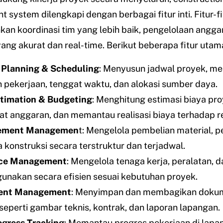
system dilengkapi dengan berbagai fitur inti. Fitur-fit
n koordinasi tim yang lebih baik, pengelolaan anggar
ang akurat dan real-time. Berikut beberapa fitur utam
 Planning & Scheduling
: Menyusun jadwal proyek, m
 pekerjaan, tenggat waktu, dan alokasi sumber daya.
stimation & Budgeting
: Menghitung estimasi biaya pro
 anggaran, dan memantau realisasi biaya terhadap r
ement Managemen
t: Mengelola pembelian material, p
a konstruksi secara terstruktur dan terjadwal.
ce Management
: Mengelola tenaga kerja, peralatan, d
gunakan secara efisien sesuai kebutuhan proyek.
ent Management
: Menyimpan dan membagikan dokum
seperti gambar teknis, kontrak, dan laporan lapangan.
ogress Tracking
: Memantau progres pekerjaan di lapa