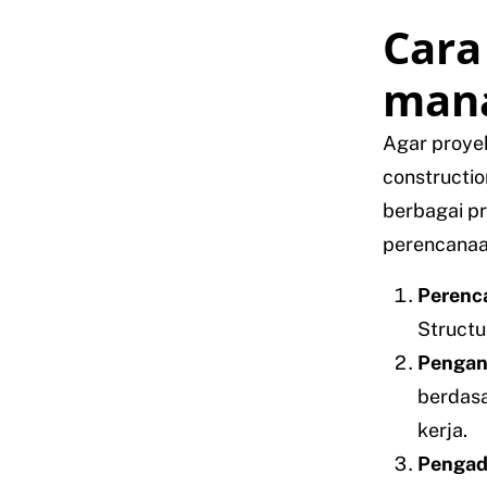
Cara
man
Agar proyek
constructi
berbagai pr
perencanaan
Perenc
Structu
Pengan
berdasa
kerja.
Pengad