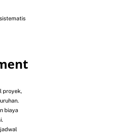
sistematis
ement
l proyek,
luruhan.
n biaya
i.
jadwal