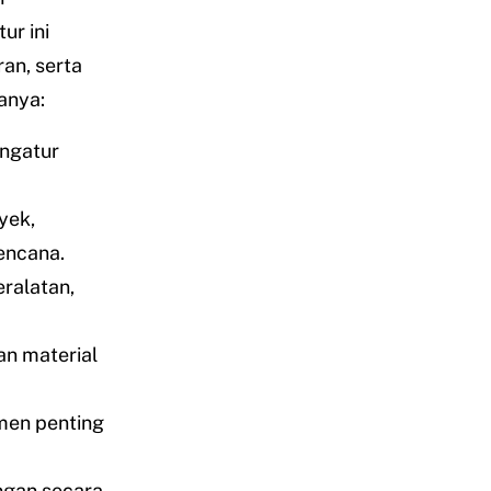
ur ini
an, serta
anya:
engatur
yek,
encana.
eralatan,
an material
en penting
ngan secara