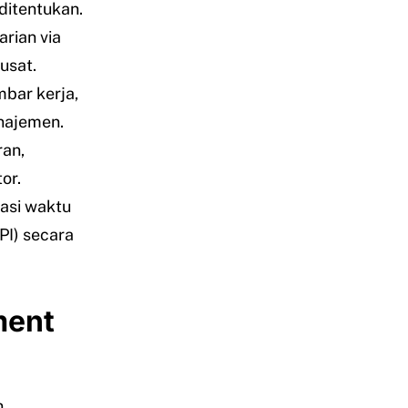
ditentukan.
arian via
usat.
bar kerja,
anajemen.
ran,
or.
iasi waktu
PI) secara
ment
n