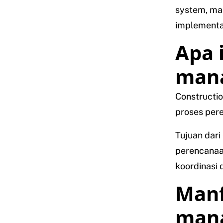
system, man
implementa
Apa 
man
Constructi
proses per
Tujuan dar
perencanaa
koordinasi d
Manf
man