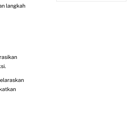
dan langkah
rasikan
si.
elaraskan
katkan