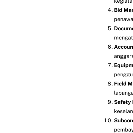
kegiata
Bid Ma
penawar
Docume
mengatu
Accoun
anggara
Equipm
penggun
Field 
lapanga
Safety
keselam
Subcon
pembaya