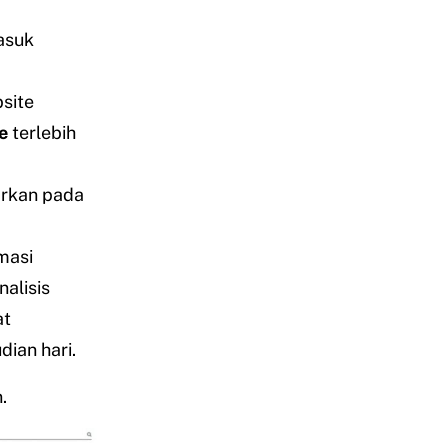
asuk
site
te
terlebih
arkan pada
masi
nalisis
at
ian hari.
.