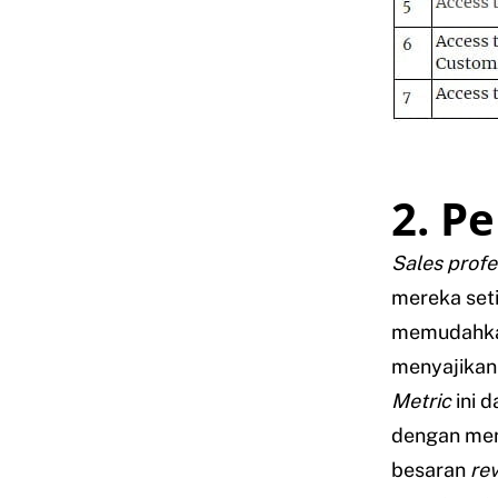
2. P
Sales profe
mereka seti
memudahk
menyajikan
Metric
ini 
dengan men
besaran
re