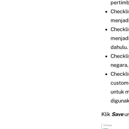
pertimb
Checkli
menjadi
Checkli
menjadi
dahulu.
Checkli
negara, 
Checkli
custome
untuk m
digunak
Klik
Save
u