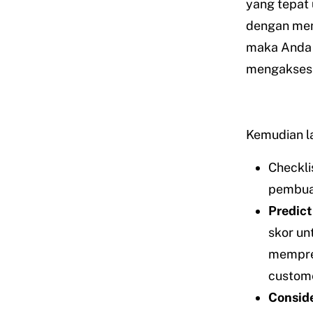
yang tepat
dengan me
maka Anda 
mengaksesn
Kemudian l
Checkli
pembuat
Predict
skor un
mempred
custome
Conside