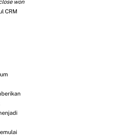
close won
ul CRM
lum
mberikan
k
menjadi
memulai