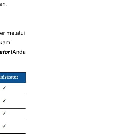
an.
r melalui
 kami
ator
(Anda