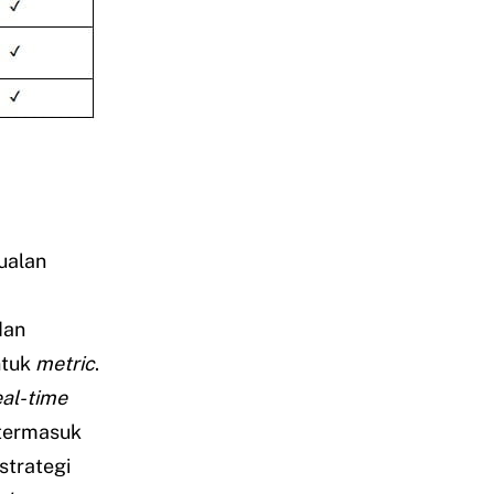
ualan
M
dan
ntuk
metric
.
eal-time
termasuk
strategi