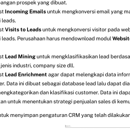
angan prospek yang dibuat.
st
Incoming Emails
untuk mengkonversi email yang m
 leads.
st
Visits to Leads
untuk mengkonversi visitor pada web
 leads. Perusahaan harus mendownload modul
Websi
st
Lead Mining
untuk mengklasifikasikan lead berdas
jenis industri, company size dll.
st
Lead Enrichment
agar dapat melengkapi data infor
r. Data ini dibuat sebagai database lead lalu dapat dia
engkategorikan dan klasifikasi customer. Data ini dap
an untuk menentukan strategi penjualan sales di kemud
ntuk menyimpan pengaturan CRM yang telah dilakukan