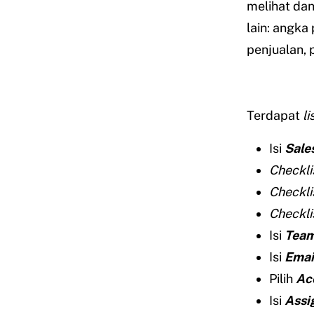
melihat da
lain: angka 
penjualan, 
Terdapat
li
Isi
Sale
Checkli
Checkli
Checkli
Isi
Team
Isi
Emai
Pilih
Ac
Isi
Assi