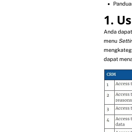
Panduan
1. U
Anda dapat
menu
Setti
mengkatego
dapat mena