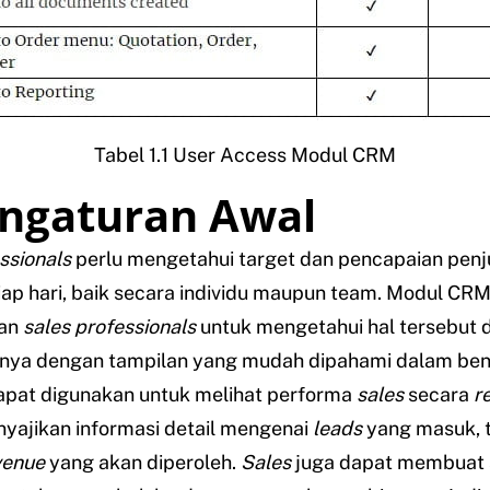
Tabel 1.1 User Access Modul CRM
engaturan Awal
ssionals
perlu mengetahui target dan pencapaian penj
ap hari, baik secara individu maupun team. Modul CR
an
sales professionals
untuk mengetahui hal tersebut 
nya dengan tampilan yang mudah dipahami dalam be
dapat digunakan untuk melihat performa
sales
secara
r
yajikan informasi detail mengenai
leads
yang masuk, 
venue
yang akan diperoleh.
Sales
juga dapat membuat 