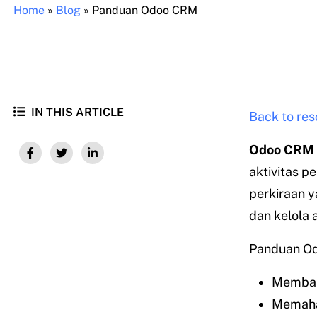
Home
»
Blog
»
Panduan Odoo CRM
IN THIS ARTICLE
Back to res
Odoo CRM
aktivitas 
perkiraan y
dan kelola 
Panduan Od
Membant
Memaha