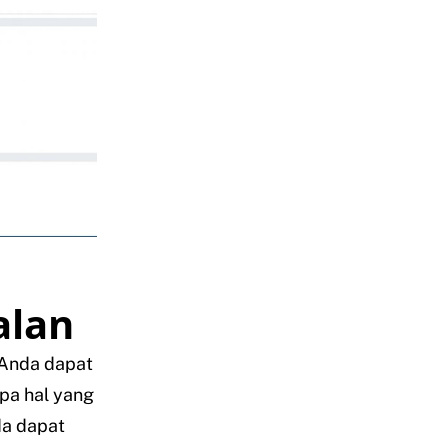
alan
 Anda dapat
apa hal yang
da dapat