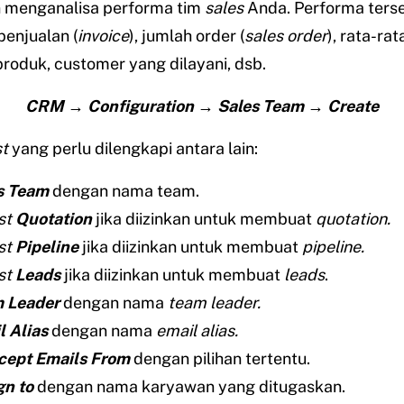
n menganalisa performa tim
sales
Anda. Performa ters
penjualan (
invoice
), jumlah order (
sales order
), rata-ra
produk, customer yang dilayani, dsb.
CRM → Configuration → Sales Team → Create
st
yang perlu dilengkapi antara lain:
s Team
dengan nama team.
st
Quotation
jika diizinkan untuk membuat
quotation.
st
Pipeline
jika diizinkan untuk membuat
pipeline.
st
Leads
jika diizinkan untuk membuat
leads
.
 Leader
dengan nama
team leader.
l Alias
dengan nama
email alias.
cept Emails From
dengan pilihan tertentu.
gn to
dengan nama karyawan yang ditugaskan.