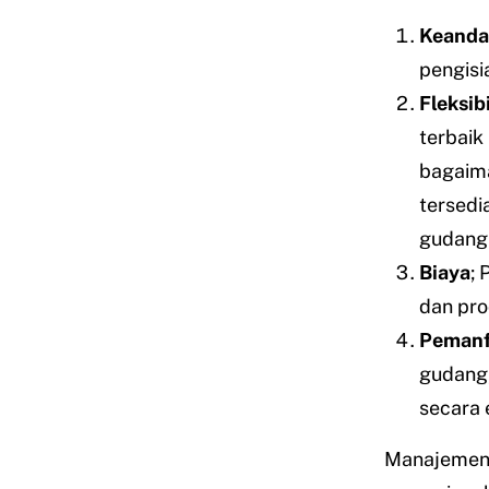
Keanda
pengisi
Fleksibi
terbaik
bagaima
tersedi
gudang 
Biaya
;
dan pro
Pemanf
gudang
secara e
Manajemen 