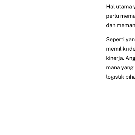
Hal utama y
perlu meman
dan memanta
Seperti yan
memiliki i
kinerja. A
mana yang p
logistik pi