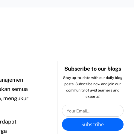
Subscribe to our blogs
Stay up-to-date with our daily blog
anajemen
posts. Subscribe now and join our
tukan semua
community of avid learners and
experts!
a, mengukur
erdapat
Subscribe
gga