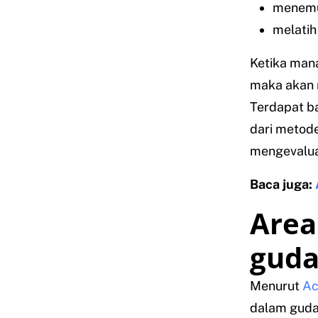
menemuk
melatih 
Ketika man
maka akan 
Terdapat b
dari metod
mengevaluas
Baca juga:
Area
gud
Menurut
Ac
dalam gudan