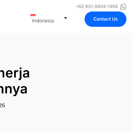
+62 851-5604-1366
Contact Us
Indonesia
nerja
hnya
025