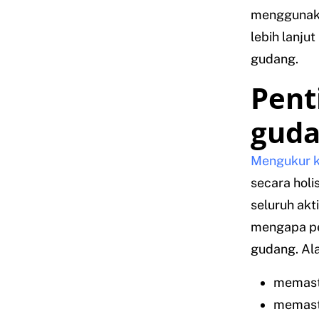
menggunaka
lebih lanju
gudang.
Pent
gud
Mengukur k
secara hol
seluruh akt
mengapa pe
gudang. Al
memast
memasti