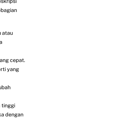
skripsi
sebagian
 atau
a
ang cepat.
rti yang
rubah
tinggi
ka dengan