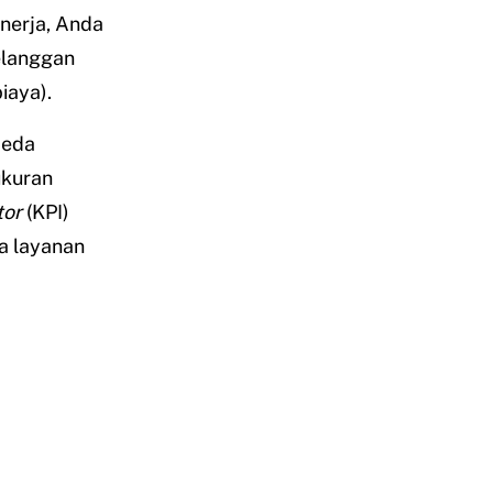
nerja, Anda
elanggan
iaya).
beda
ukuran
tor
(KPI)
a layanan