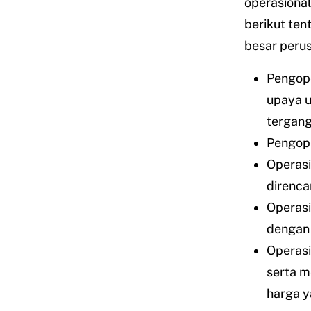
operasional
berikut ten
besar peru
Pengope
upaya u
tergang
Pengope
Operasi
direnca
Operasi
dengan 
Operasi
serta 
harga y